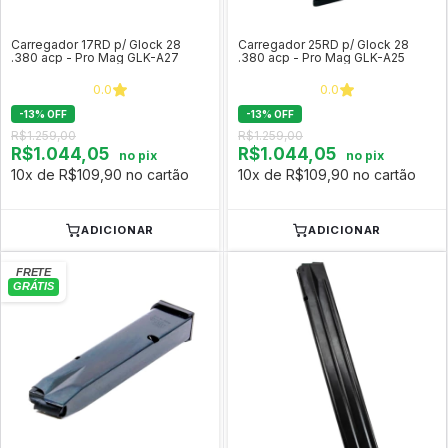
Carregador 17RD p/ Glock 28
Carregador 25RD p/ Glock 28
.380 acp - Pro Mag GLK-A27
.380 acp - Pro Mag GLK-A25
0.0
0.0
-
13
%
OFF
-
13
%
OFF
R$1.259,00
R$1.259,00
R$1.044,05
R$1.044,05
no pix
no pix
10x de R$109,90 no cartão
10x de R$109,90 no cartão
ADICIONAR
ADICIONAR