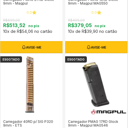
9mm - Magpul
9mm - Magpul MAG550
0.0
0.0
R$699,00
R$499,00
R$513,52
R$379,05
no pix
no pix
10x de R$54,06 no cartão
10x de R$39,90 no cartão
ESGOTADO
ESGOTADO
Carregador 40RD p/ SIG P320
Carregador PMAG 17RD Glock
9mm - ETS
9mm - Magpul MAG546