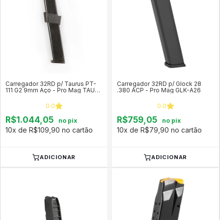
Carregador 32RD p/ Taurus PT-
Carregador 32RD p/ Glock 28
111 G2 9mm Aço - Pro Mag TAU-
.380 ACP - Pro Mag GLK-A26
A7
0.0
0.0
R$1.044,05
R$759,05
no pix
no pix
10x de R$109,90 no cartão
10x de R$79,90 no cartão
ADICIONAR
ADICIONAR