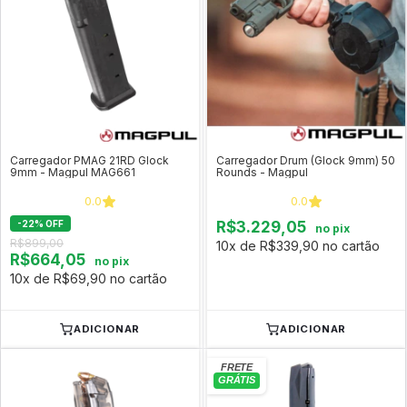
Carregador PMAG 21RD Glock
Carregador Drum (Glock 9mm) 50
9mm - Magpul MAG661
Rounds - Magpul
0.0
0.0
-
22
%
OFF
R$3.229,05
no pix
R$899,00
10x de R$339,90 no cartão
R$664,05
no pix
10x de R$69,90 no cartão
ADICIONAR
ADICIONAR