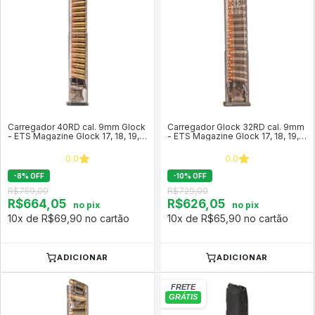
Carregador 40RD cal. 9mm Glock
Carregador Glock 32RD cal. 9mm
- ETS Magazine Glock 17, 18, 19,
- ETS Magazine Glock 17, 18, 19,
19x, 26, 34, 45 e 49
19x, 26, 34, 45 e 49
0.0
0.0
-
8
%
OFF
-
10
%
OFF
R$759,00
R$729,00
R$664,05
R$626,05
no pix
no pix
10x de R$69,90 no cartão
10x de R$65,90 no cartão
ADICIONAR
ADICIONAR