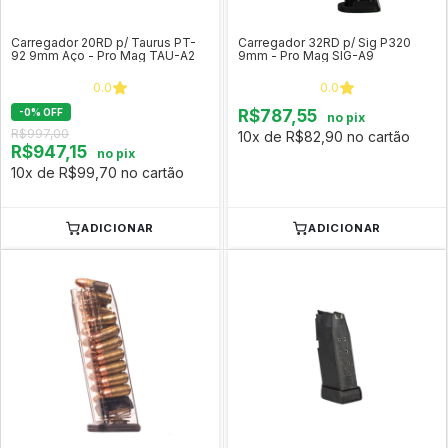
Carregador 20RD p/ Taurus PT-
Carregador 32RD p/ Sig P320
92 9mm Aço - Pro Mag TAU-A2
9mm - Pro Mag SIG-A9
0.0
0.0
-
0
%
OFF
R$787,55
no pix
R$997,00
10x de R$82,90 no cartão
R$947,15
no pix
10x de R$99,70 no cartão
ADICIONAR
ADICIONAR