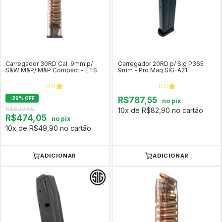
Carregador 30RD Cal. 9mm p/
Carregador 20RD p/ Sig P365
S&W M&P/ M&P Compact - ETS
9mm - Pro Mag SIG-A21
0.0
0.0
-
29
%
OFF
R$787,55
no pix
R$699,00
10x de R$82,90 no cartão
R$474,05
no pix
10x de R$49,90 no cartão
ADICIONAR
ADICIONAR