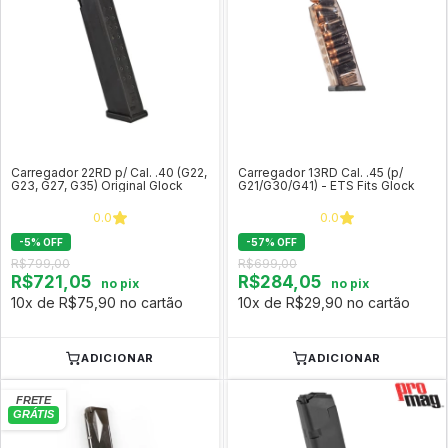
Carregador 22RD p/ Cal. .40 (G22,
Carregador 13RD Cal. .45 (p/
G23, G27, G35) Original Glock
G21/G30/G41) - ETS Fits Glock
0.0
0.0
-
5
%
OFF
-
57
%
OFF
R$799,00
R$699,00
R$721,05
R$284,05
no pix
no pix
10x de R$75,90 no cartão
10x de R$29,90 no cartão
ADICIONAR
ADICIONAR