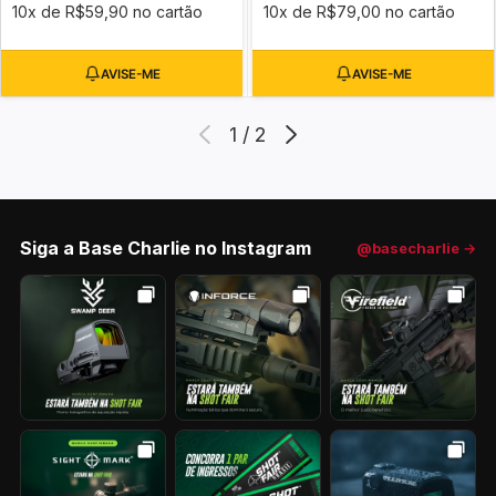
10x de R$59,90 no cartão
10x de R$79,00 no cartão
1
/
2
Siga a Base Charlie no Instagram
@basecharlie →