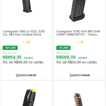
Carregador 15RD p/ (G25, G28)
Carregador 15 RD GX4 MECGAR
Cal. 380 Auto Original Glock
CARRY 9MM/38TPC - Taurus
COD 20061208
0.0
0.0
-
10
%
OFF
-
5
%
OFF
R$769,00
R$629,00
R$654,55
R$569,05
no pix
no pix
10x de R$68,90 no cartão
10x de R$59,90 no cartão
ADICIONAR
ADICIONAR