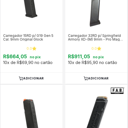
Carregador 15RD p/ G19 Gen 5
Carregador 32RD p/ Springfield
Cal. 9mm Original Glock
Armory XD-(M) 9mm - Pro Mag
SPR-A7
0.0
0.0
R$664,05
R$911,05
no pix
no pix
10x de R$69,90 no cartão
10x de R$95,90 no cartão
ADICIONAR
ADICIONAR