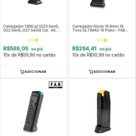
Carregador 13RD p/ (G23 Gen5,
Carregador Glock 19 9mm 19
G22 Gen5, G27 Gen5) Cal. .40
Tiros ULTIMAG 19 Preto - FAB
Original Glock
Defense
0.0
0.0
R$569,05
R$294,41
no pix
no pix
10x de R$59,90 no cartão
10x de R$30,99 no cartão
ADICIONAR
ADICIONAR