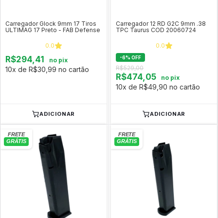
Carregador Glock 9mm 17 Tiros
Carregador 12 RD G2C 9mm .38
ULTIMAG 17 Preto - FAB Defense
TPC Taurus COD 20060724
0.0
0.0
R$294,41
-
6
%
OFF
no pix
R$529,00
10x de R$30,99 no cartão
R$474,05
no pix
10x de R$49,90 no cartão
ADICIONAR
ADICIONAR