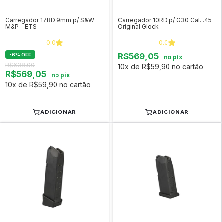
Carregador 17RD 9mm p/ S&W
Carregador 10RD p/ G30 Cal. .45
M&P - ETS
Original Glock
0.0
0.0
-
6
%
OFF
R$569,05
no pix
R$638,00
10x de R$59,90 no cartão
R$569,05
no pix
10x de R$59,90 no cartão
ADICIONAR
ADICIONAR