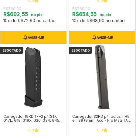
0.0
0.0
R$769,00
R$769,00
R$692,55
R$654,55
no pix
no pix
10x de R$72,90 no cartão
10x de R$68,90 no cartão
ESGOTADO
ESGOTADO
Carregador 19RD 17+2 p/ (G17,
Carregador 32RD p/ Taurus TH9
G17L, G19, G19X, G26, G34, G45)
e TS9 (9mm) Aço - Pro Mag TAU-
Cal. 9mm Original Glock
A12
0.0
0.0