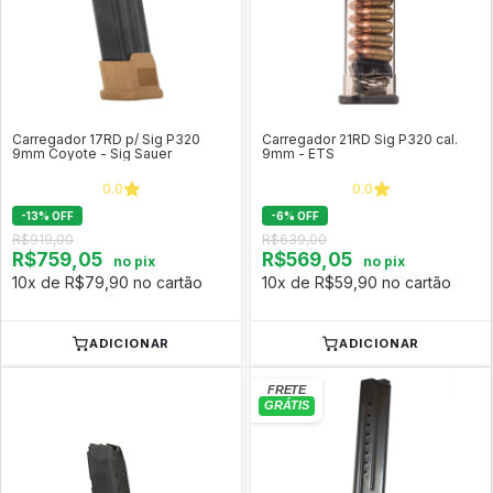
Carregador 17RD p/ Sig P320
Carregador 21RD Sig P320 cal.
9mm Coyote - Sig Sauer
9mm - ETS
0.0
0.0
-
13
%
OFF
-
6
%
OFF
R$919,00
R$639,00
R$759,05
R$569,05
no pix
no pix
10x de R$79,90 no cartão
10x de R$59,90 no cartão
ADICIONAR
ADICIONAR