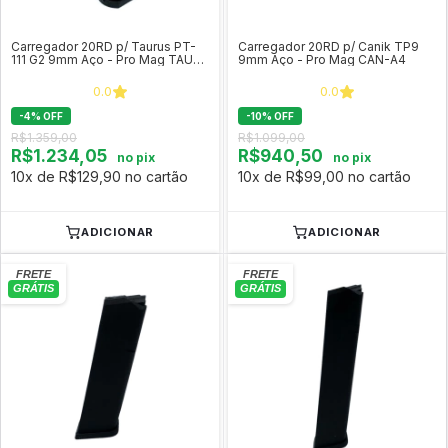
Carregador 20RD p/ Taurus PT-
Carregador 20RD p/ Canik TP9
111 G2 9mm Aço - Pro Mag TAU-
9mm Aço - Pro Mag CAN-A4
A11
0.0
0.0
-
4
%
OFF
-
10
%
OFF
R$1.359,00
R$1.099,00
R$1.234,05
R$940,50
no pix
no pix
10x de R$129,90 no cartão
10x de R$99,00 no cartão
ADICIONAR
ADICIONAR