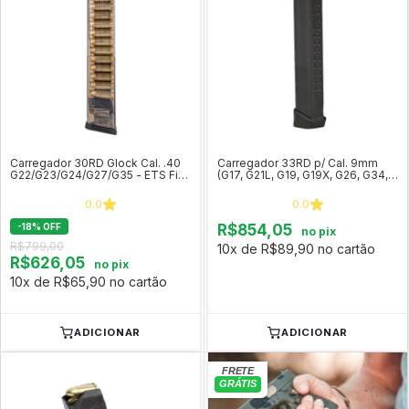
Carregador 30RD Glock Cal. .40
Carregador 33RD p/ Cal. 9mm
G22/G23/G24/G27/G35 - ETS Fits
(G17, G21L, G19, G19X, G26, G34,
Glock
G45) Original Glock
0.0
0.0
-
18
%
OFF
R$854,05
no pix
R$799,00
10x de R$89,90 no cartão
R$626,05
no pix
10x de R$65,90 no cartão
ADICIONAR
ADICIONAR