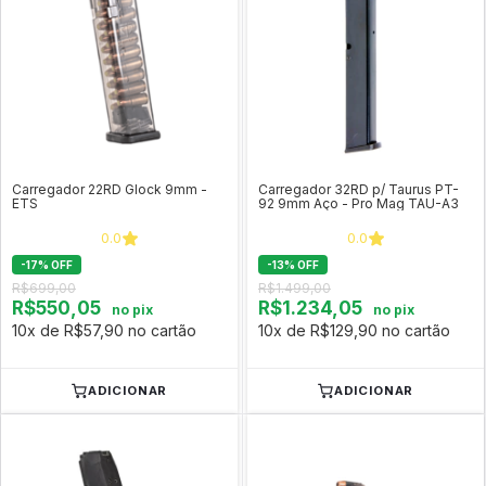
Carregador 22RD Glock 9mm -
Carregador 32RD p/ Taurus PT-
ETS
92 9mm Aço - Pro Mag TAU-A3
0.0
0.0
-
17
%
OFF
-
13
%
OFF
R$699,00
R$1.499,00
R$550,05
R$1.234,05
no pix
no pix
10x de R$57,90 no cartão
10x de R$129,90 no cartão
ADICIONAR
ADICIONAR