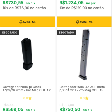
R$730,55
R$1.234,05
no pix
no pix
10x de R$76,90 no cartão
10x de R$129,90 no cartão
ESGOTADO
ESGOTADO
Carregador 20RD p/ Glock
Carregador 15RD .45 ACP metal
17/19/26 9mm - Pro Mag GLK-A21
p/ Colt 1911 - Pro Mag COL-A5
0.0
0.0
R$699,00
R$997,00
R$569,05
R$750,50
no pix
no pix