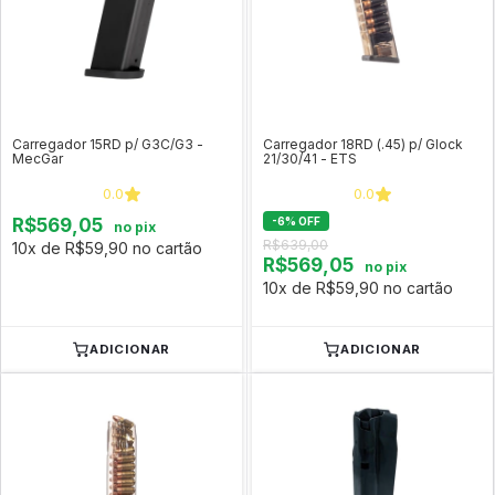
Carregador 15RD p/ G3C/G3 -
Carregador 18RD (.45) p/ Glock
MecGar
21/30/41 - ETS
0.0
0.0
R$569,05
-
6
%
OFF
no pix
R$639,00
10x de R$59,90 no cartão
R$569,05
no pix
10x de R$59,90 no cartão
ADICIONAR
ADICIONAR