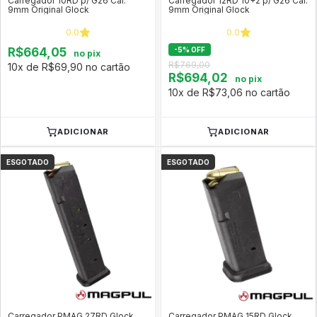
Carregador 10RD p/ G26 Cal.
Carregador 12RD 10+2 p/ G26 Cal.
9mm Original Glock
9mm Original Glock
0.0
0.0
R$664,05
-
5
%
OFF
no pix
R$769,00
10x de R$69,90 no cartão
R$694,02
no pix
10x de R$73,06 no cartão
ADICIONAR
ADICIONAR
ESGOTADO
ESGOTADO
Carregador PMAG 27RD Glock
Carregador PMAG 15RD Glock