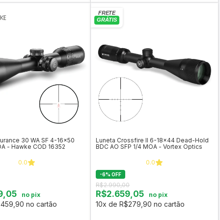
durance 30 WA SF 4-16x50
Luneta Crossfire II 6-18x44 Dead-Hold
OA - Hawke COD 16352
BDC AO SFP 1/4 MOA - Vortex Optics
0.0
0.0
-
6
%
OFF
R$2.990,00
9,05
R$2.659,05
no pix
no pix
$459,90 no cartão
10x de R$279,90 no cartão