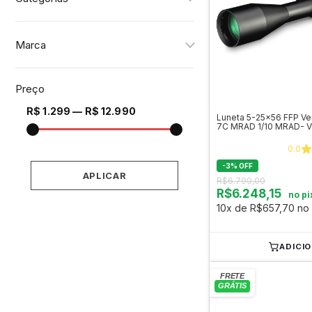
Marca
Preço
R$ 1.299 — R$ 12.990
Luneta 5-25x56 FFP 
7C MRAD 1/10 MRAD- V
0.0
-
3
%
OFF
APLICAR
R$6.799,00
R$6.248,15
no pi
10x de R$657,70 no 
ADICI