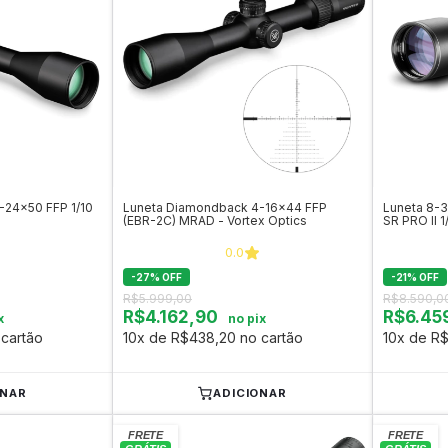
-24x50 FFP 1/10
Luneta Diamondback 4-16x44 FFP
Luneta 8-
(EBR-2C) MRAD - Vortex Optics
SR PRO II 
0.0
-
27
%
OFF
-
21
%
OFF
R$5.999,00
R$8.590,0
R$4.162,90
R$6.45
x
no pix
cartão
10x de R$438,20 no cartão
10x de R
ONAR
ADICIONAR