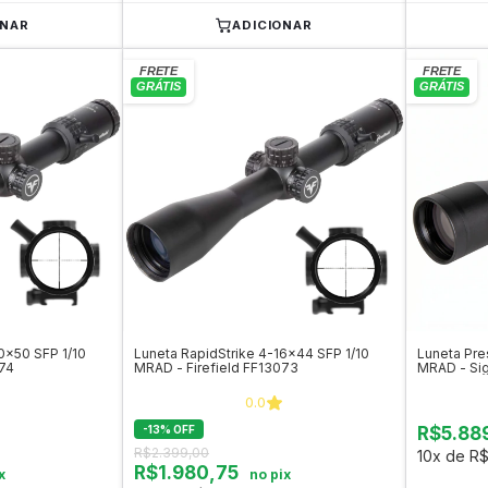
ONAR
ADICIONAR
0x50 SFP 1/10
Luneta RapidStrike 4-16x44 SFP 1/10
Luneta Pre
074
MRAD - Firefield FF13073
MRAD - Si
0.0
-
13
%
OFF
R$5.88
R$2.399,00
10x de R$
R$1.980,75
x
no pix