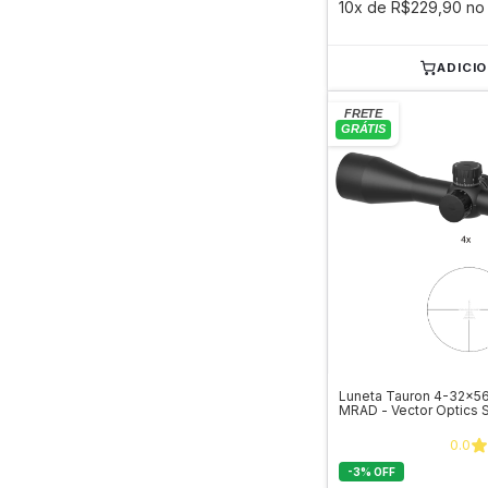
10x de R$229,90 no 
ADICI
Luneta Tauron 4-32x56
MRAD - Vector Optics
0.0
-
3
%
OFF