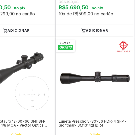
0
R$6.199,00
0,50
R$5.690,50
no pix
no pix
$299,00 no cartão
10x de R$599,00 no cartão
ADICIONAR
ADICIONAR
otauro 12-60x60 GNII SFP
Luneta Presidio 5-30x56 HDR-4 SFP -
1/8 MOA - Vector Optics
Sightmark SM13142HDR4
0.0
0.0