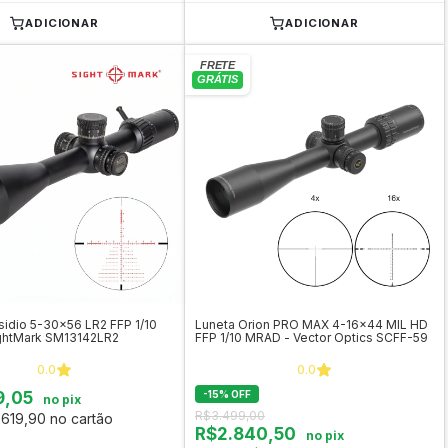
ADICIONAR
ADICIONAR
sidio 5-30x56 LR2 FFP 1/10
Luneta Orion PRO MAX 4-16x44 MIL HD
ghtMark SM13142LR2
FFP 1/10 MRAD - Vector Optics SCFF-59
0.0
0.0
9,05
-
15
%
OFF
no pix
R$3.499,00
619,90 no cartão
R$2.840,50
no pix