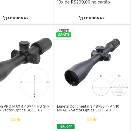
10x de R$299,00 no cartão
ADICIONAR
ADICIONAR
ion PRO MAX 4-16x44 HD SFP
Luneta Continental 3-18x50 FFP 1/10
- Vector Optics SCOL-62
MRAD - Vector Optics SCFF-43
0.0
0.0
-
3
%
OFF