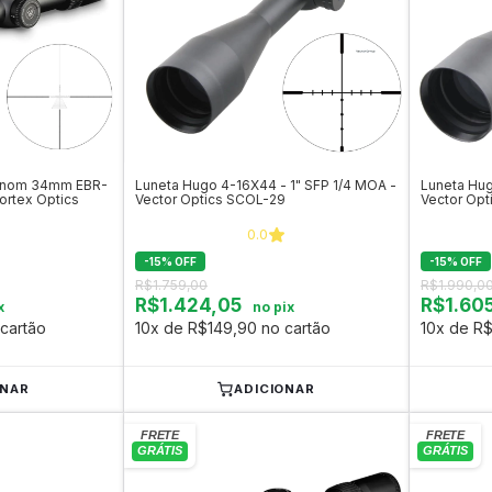
Venom 34mm EBR-
Luneta Hugo 4-16X44 - 1" SFP 1/4 MOA -
Luneta Hu
ortex Optics
Vector Optics SCOL-29
Vector Opt
0.0
-
15
%
OFF
-
15
%
OFF
R$1.759,00
R$1.990,0
R$1.424,05
R$1.60
x
no pix
cartão
10x de R$149,90 no cartão
10x de R$
ONAR
ADICIONAR