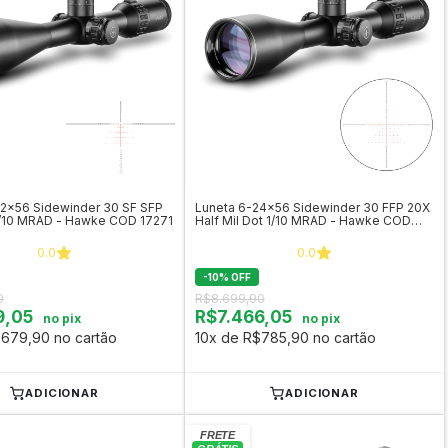
32x56 Sidewinder 30 SF SFP
Luneta 6-24x56 Sidewinder 30 FFP 20X
1/10 MRAD - Hawke COD 17271
Half Mil Dot 1/10 MRAD - Hawke COD
17460
0.0
0.0
-
10
%
OFF
0
R$8.699,90
9,05
R$7.466,05
no pix
no pix
$679,90 no cartão
10x de R$785,90 no cartão
ADICIONAR
ADICIONAR