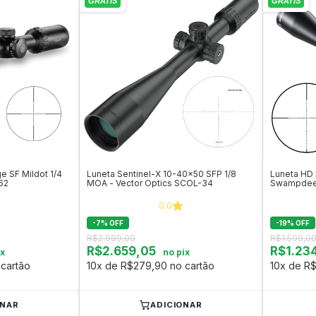
e SF Mildot 1/4
Luneta Sentinel-X 10-40x50 SFP 1/8
Luneta HD
62
MOA - Vector Optics SCOL-34
Swampdee
0.0
-
7
%
OFF
-
19
%
OFF
R$2.999,00
R$1.599,0
R$2.659,05
R$1.23
ix
no pix
cartão
10x de R$279,90 no cartão
10x de R$
ONAR
ADICIONAR