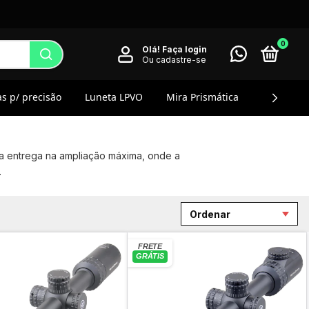
0
Olá!
Faça login
Ou cadastre-se
s p/ precisão
Luneta LPVO
Mira Prismática
Magnifier
eta entrega na ampliação máxima, onde a
.
Ordenar