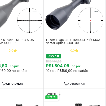
go 6-24x50 SFP 1/4 MOA -
Luneta Hugo GT 4-16x44 SFP 1/4 MOA -
ics SCOL-31
Vector Optics SCOL-30
0.0
0.0
-
13
%
OFF
0
R$2.190,00
5,50
R$1.804,05
no pix
no pix
169,00 no cartão
10x de R$189,90 no cartão
ADICIONAR
ADICIONAR