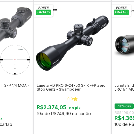
T SFP 1/4 MOA -
Luneta HD PRO 6-24x50 SFIR FFP Zero
Luneta En
Stop Gen2 - Swampdeer
LRC 1/4 M
0.0
R$2.374,05
-
12
%
OFF
no pix
R$5.199,00
10x de R$249,90 no cartão
R$4.36
ix
cartão
10x de R