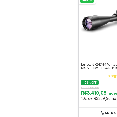
Luneta 6-24X44 Vantag
MOA - Hawke COD 141
0.0
-
22
%
OFF
R$4.599,00
R$3.419,05
no p
10x de R$359,90 no 
ADICI