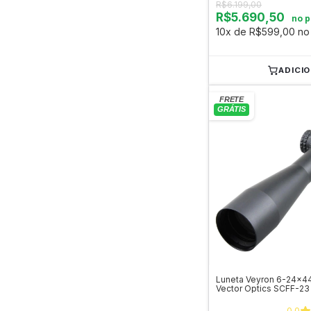
R$6.199,00
R$5.690,50
no p
10x de R$599,00 no
ADICI
Luneta Veyron 6-24x44
Vector Optics SCFF-23
0.0