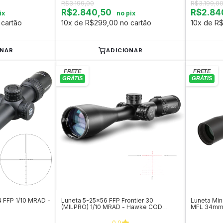
R$3.199,00
R$3.199,0
R$2.840,50
R$2.84
ix
no pix
 cartão
10x de R$299,00 no cartão
10x de R
ONAR
ADICIONAR
 FFP 1/10 MRAD -
Luneta 5-25x56 FFP Frontier 30
Luneta Min
(MILPRO) 1/10 MRAD - Hawke COD
MFL 34mm 
18540
SCOL-40
0.0