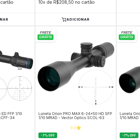
cartão
10x de R$208,50 no cartão
ONAR
ADICIONAR
 ED FFP 1/10
Luneta Orion PRO MAX 6-24x50 HD SFP
Luneta Or
 SCFF-34
1/10 MRAD - Vector Optics SCOL-63
1/10 MRAD 
0.0
-
7
%
OFF
-
7
%
OFF