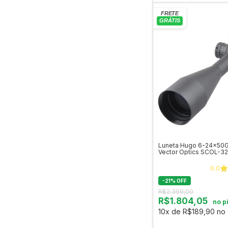
Luneta Hugo 6-24x50G
Vector Optics SCOL-32
0.0
-
21
%
OFF
R$2.399,00
R$1.804,05
no p
10x de R$189,90 no 