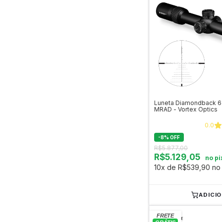
Luneta Diamondback 6
MRAD - Vortex Optics
0.0
-
8
%
OFF
R$5.877,00
R$5.129,05
no pi
10x de R$539,90 no 
ADICI