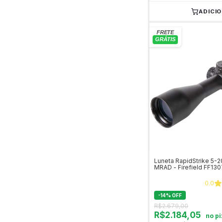
ADICI
Luneta RapidStrike 5-2
MRAD - Firefield FF13
0.0
-
14
%
OFF
R$2.679,00
R$2.184,05
no pi