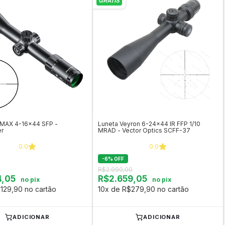
 MAX 4-16x44 SFP -
Luneta Veyron 6-24x44 IR FFP 1/10
r
MRAD - Vector Optics SCFF-37
0.0
0.0
-
6
%
OFF
0
R$2.990,00
4,05
R$2.659,05
no pix
no pix
129,90 no cartão
10x de R$279,90 no cartão
ADICIONAR
ADICIONAR