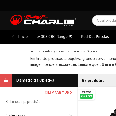
Início
p/ 308 CBC Ranger®
Red Dot Pistolas
Início
>
Lunetas p/ precisão
>
Diâmetro da Objetiva
Em tiro de precisão a objetiva grande serve meno
imagem tende a escurecer. Lembre que 56 mm e 6
Diâmetro da Objetiva
67 produtos
LIMPAR TUDO
Lunetas p/ precisão
Categorias