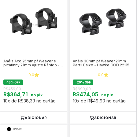
Anéis Aço 25mm p/ Weaver e
Anéis 30mm p/ Weaver 21mm
picatinny 21mm Ajuste Rápido -
Perfil Baixo - Hawke COD 22115
Vector Optics (perfil baixo)
XASR-SQ01
0.0
0.0
-
16
%
OFF
-
29
%
OFF
R$459,00
R$699,00
R$364,71
R$474,05
no pix
no pix
10x de R$38,39 no cartão
10x de R$49,90 no cartão
ADICIONAR
ADICIONAR