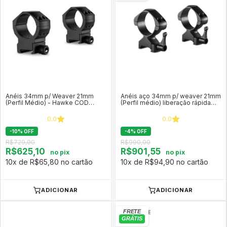
Anéis 34mm p/ Weaver 21mm
Anéis aço 34mm p/ weaver 21mm
(Perfil Médio) - Hawke COD
(Perfil médio) liberação rápida
24119
Precision- Hawke COD 23031
0.0
0.0
-
10
%
OFF
-
4
%
OFF
R$729,00
R$990,00
R$625,10
R$901,55
no pix
no pix
10x de R$65,80 no cartão
10x de R$94,90 no cartão
ADICIONAR
ADICIONAR