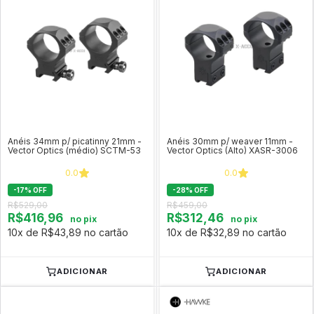
Anéis 34mm p/ picatinny 21mm -
Anéis 30mm p/ weaver 11mm -
Vector Optics (médio) SCTM-53
Vector Optics (Alto) XASR-3006
0.0
0.0
-
17
%
OFF
-
28
%
OFF
R$529,00
R$459,00
R$416,96
R$312,46
no pix
no pix
10x de R$43,89 no cartão
10x de R$32,89 no cartão
ADICIONAR
ADICIONAR