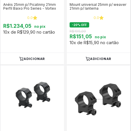
Anéis 25mm p/ Picatinny 21mm
Mount universal 25mm p/ weaver
Perfil Baixo Pro Series - Vortex
21mm p/ lanterna
0.0
0.0
R$1.234,05
-
20
%
OFF
no pix
R$199,00
10x de R$129,90 no cartão
R$151,05
no pix
10x de R$15,90 no cartão
ADICIONAR
ADICIONAR