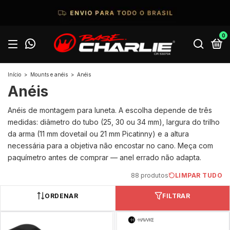
0
Início
>
Mounts e anéis
>
Anéis
Anéis
Anéis de montagem para luneta. A escolha depende de três
medidas: diâmetro do tubo (25, 30 ou 34 mm), largura do trilho
da arma (11 mm dovetail ou 21 mm Picatinny) e a altura
necessária para a objetiva não encostar no cano. Meça com
paquímetro antes de comprar — anel errado não adapta.
88 produtos
LIMPAR TUDO
ORDENAR
FILTRAR