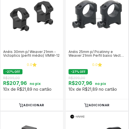
Anéis 30mm p/ Weaver 21mm -
Anéis 25mm p/ Picatinny e
Victoptics (perfil médio) VIMW-12
Weaver 21mm Perfil baixo Vector
Optics SCTM-37
0.0
0.0
-
27
%
OFF
-
27
%
OFF
R$299,00
R$299,00
R$207,96
R$207,96
no pix
no pix
10x de R$21,89 no cartão
10x de R$21,89 no cartão
ADICIONAR
ADICIONAR