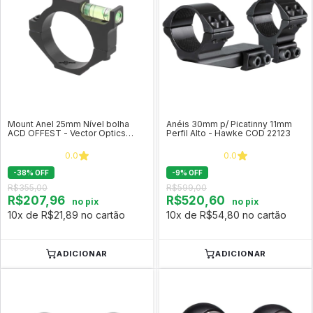
Mount Anel 25mm Nível bolha
Anéis 30mm p/ Picatinny 11mm
ACD OFFEST - Vector Optics
Perfil Alto - Hawke COD 22123
SCACD-04
0.0
0.0
-
38
%
OFF
-
9
%
OFF
R$355,00
R$599,00
R$207,96
R$520,60
no pix
no pix
10x de R$21,89 no cartão
10x de R$54,80 no cartão
ADICIONAR
ADICIONAR