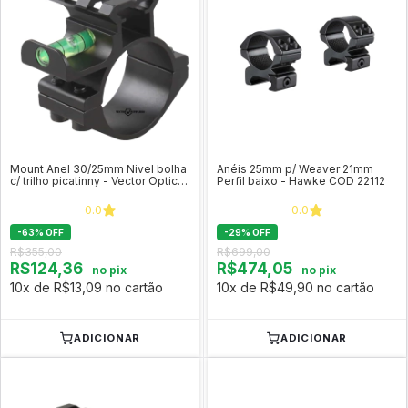
Mount Anel 30/25mm Nivel bolha
Anéis 25mm p/ Weaver 21mm
c/ trilho picatinny - Vector Optics
Perfil baixo - Hawke COD 22112
SCACD-07
0.0
0.0
-
63
%
OFF
-
29
%
OFF
R$355,00
R$699,00
R$124,36
R$474,05
no pix
no pix
10x de R$13,09 no cartão
10x de R$49,90 no cartão
ADICIONAR
ADICIONAR