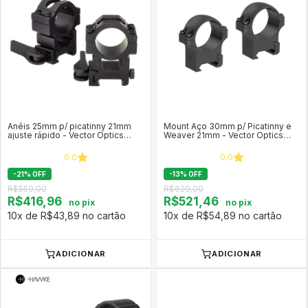
Anéis 25mm p/ picatinny 21mm
Mount Aço 30mm p/ Picatinny e
ajuste rápido - Vector Optics
Weaver 21mm - Vector Optics
(perfil alto) SCQD-08
(perfil baixo) XASR-S11
0.0
0.0
-
21
%
OFF
-
13
%
OFF
R$559,00
R$629,00
R$416,96
R$521,46
no pix
no pix
10x de R$43,89 no cartão
10x de R$54,89 no cartão
ADICIONAR
ADICIONAR