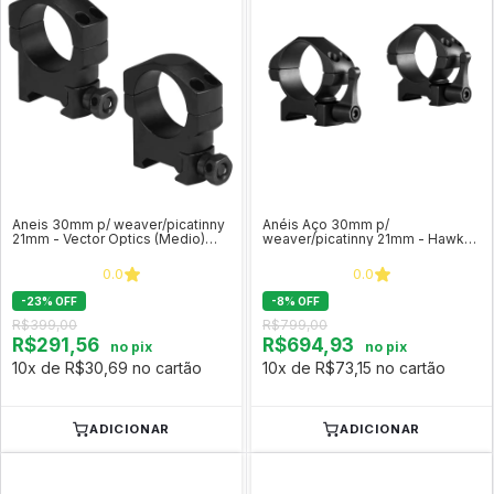
Aneis 30mm p/ weaver/picatinny
Anéis Aço 30mm p/
21mm - Vector Optics (Medio)
weaver/picatinny 21mm - Hawke
SCTM-22
c/ alavanca (Médio) COD 23016
0.0
0.0
-
23
%
OFF
-
8
%
OFF
R$399,00
R$799,00
R$291,56
R$694,93
no pix
no pix
10x de R$30,69 no cartão
10x de R$73,15 no cartão
ADICIONAR
ADICIONAR