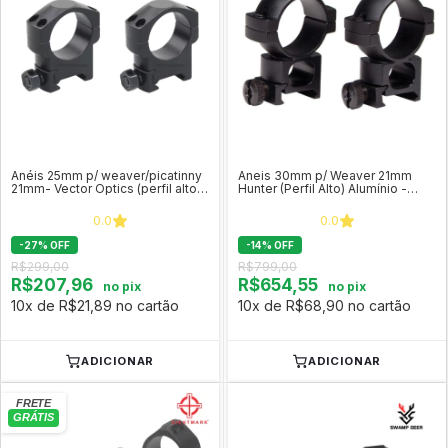
Anéis 25mm p/ weaver/picatinny
Aneis 30mm p/ Weaver 21mm
21mm- Vector Optics (perfil alto)
Hunter (Perfil Alto) Alumínio -
SCTM-56
Vortex
0.0
0.0
-
27
%
OFF
-
14
%
OFF
R$299,00
R$799,00
R$207,96
R$654,55
no pix
no pix
10x de R$21,89 no cartão
10x de R$68,90 no cartão
ADICIONAR
ADICIONAR