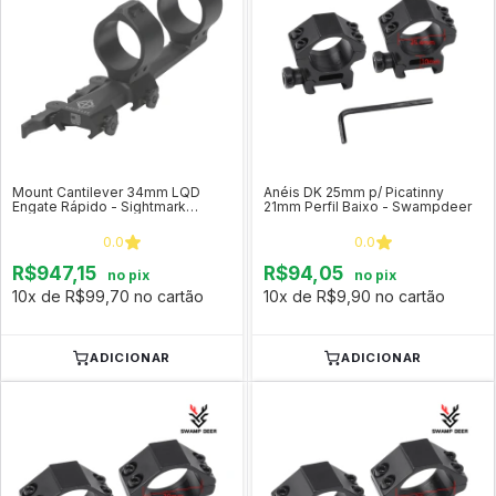
Mount Cantilever 34mm LQD
Anéis DK 25mm p/ Picatinny
Engate Rápido - Sightmark
21mm Perfil Baixo - Swampdeer
SM34023
0.0
0.0
R$947,15
R$94,05
no pix
no pix
10x de R$99,70 no cartão
10x de R$9,90 no cartão
ADICIONAR
ADICIONAR