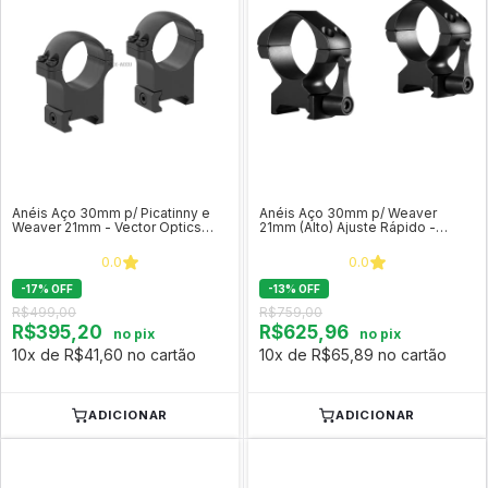
Anéis Aço 30mm p/ Picatinny e
Anéis Aço 30mm p/ Weaver
Weaver 21mm - Vector Optics
21mm (Alto) Ajuste Rápido -
(perfil médio) XASR-S12
Hawke COD 23017
0.0
0.0
-
17
%
OFF
-
13
%
OFF
R$499,00
R$759,00
R$395,20
R$625,96
no pix
no pix
10x de R$41,60 no cartão
10x de R$65,89 no cartão
ADICIONAR
ADICIONAR