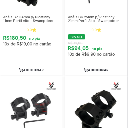
Anéis GZ 34mm p/ Picatinny
Anéis GK 25mm p/ Picatinny
11mm Perfil Alto - Swampdeer
21mm Perfil Alto - Swampdeer
0.0
0.0
R$180,50
-
0
%
OFF
no pix
R$99,00
10x de R$19,00 no cartão
R$94,05
no pix
10x de R$9,90 no cartão
ADICIONAR
ADICIONAR