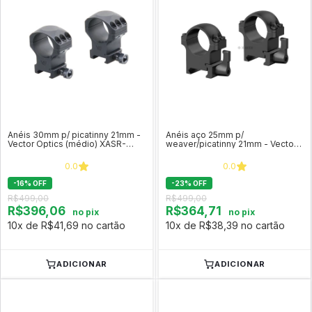
Anéis 30mm p/ picatinny 21mm -
Anéis aço 25mm p/
Vector Optics (médio) XASR-
weaver/picatinny 21mm - Vector
3002
Optics c/ alavanca (médio) XASR-
SQ02
0.0
0.0
-
16
%
OFF
-
23
%
OFF
R$499,00
R$499,00
R$396,06
R$364,71
no pix
no pix
10x de R$41,69 no cartão
10x de R$38,39 no cartão
ADICIONAR
ADICIONAR