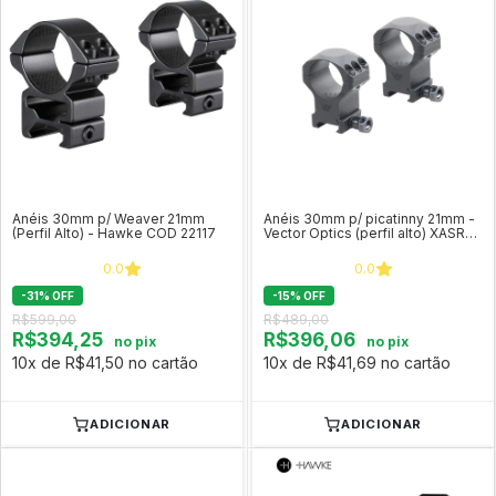
Anéis 30mm p/ Weaver 21mm
Anéis 30mm p/ picatinny 21mm -
(Perfil Alto) - Hawke COD 22117
Vector Optics (perfil alto) XASR-
3003
0.0
0.0
-
31
%
OFF
-
15
%
OFF
R$599,00
R$489,00
R$394,25
R$396,06
no pix
no pix
10x de R$41,50 no cartão
10x de R$41,69 no cartão
ADICIONAR
ADICIONAR