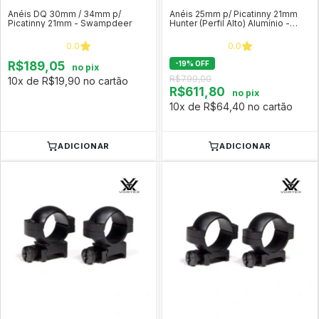
Anéis DQ 30mm / 34mm p/
Anéis 25mm p/ Picatinny 21mm
Picatinny 21mm - Swampdeer
Hunter (Perfil Alto) Alumínio -
Vortex
0.0
0.0
R$189,05
-
19
%
OFF
no pix
R$799,00
10x de R$19,90 no cartão
R$611,80
no pix
10x de R$64,40 no cartão
ADICIONAR
ADICIONAR