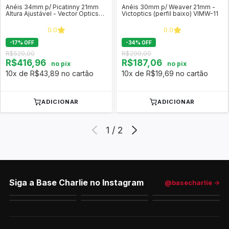
Anéis 34mm p/ Picatinny 21mm
Anéis 30mm p/ Weaver 21mm -
Altura Ajustável - Vector Optics
Victoptics (perfil baixo) VIMW-11
XASR-3050
0.0
0.0
-
17
%
OFF
-
34
%
OFF
R$529,00
R$299,00
R$416,96
R$187,06
no pix
no pix
10x de R$43,89 no cartão
10x de R$19,69 no cartão
ADICIONAR
ADICIONAR
1
/
2
Siga a Base Charlie no Instagram
@basecharlie →