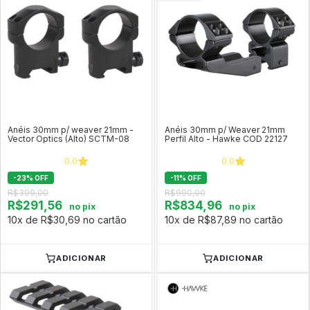
Anéis 30mm p/ weaver 21mm -
Anéis 30mm p/ Weaver 21mm
Vector Optics (Alto) SCTM-08
Perfil Alto - Hawke COD 22127
0.0
0.0
-
23
%
OFF
-
11
%
OFF
R$399,00
R$990,00
R$291,56
R$834,96
no pix
no pix
10x de R$30,69 no cartão
10x de R$87,89 no cartão
ADICIONAR
ADICIONAR