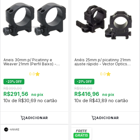
Aneis 30mm p/ Picatinny e
Anéis 25mm p/ picatinny 21mm
Weaver 21mm (Perfil Baixo) -
ajuste rápido - Vector Optics
Vector Optics SCTM-27
(perfil médio) SCQD-07
0.0
0.0
-
23
%
OFF
-
21
%
OFF
R$399,00
R$559,00
R$291,56
R$416,96
no pix
no pix
10x de R$30,69 no cartão
10x de R$43,89 no cartão
ADICIONAR
ADICIONAR