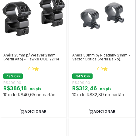
Anéis 25mm p/ Weaver 21mm
Aneis 30mm p/ Picatinny 21mm -
(Perfil Alto) - Hawke COD 22114
Vector Optics (Perfil Baixo)
XASR-3001
0.0
0.0
-
19
%
OFF
-
34
%
OFF
R$499,00
R$499,00
R$386,18
R$312,46
no pix
no pix
10x de R$40,65 no cartão
10x de R$32,89 no cartão
ADICIONAR
ADICIONAR