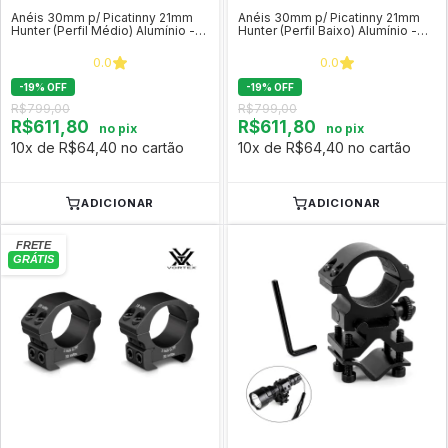
Anéis 30mm p/ Picatinny 21mm
Anéis 30mm p/ Picatinny 21mm
Hunter (Perfil Médio) Alumínio -
Hunter (Perfil Baixo) Alumínio -
Vortex
Vortex
0.0
0.0
-
19
%
OFF
-
19
%
OFF
R$799,00
R$799,00
R$611,80
R$611,80
no pix
no pix
10x de R$64,40 no cartão
10x de R$64,40 no cartão
ADICIONAR
ADICIONAR