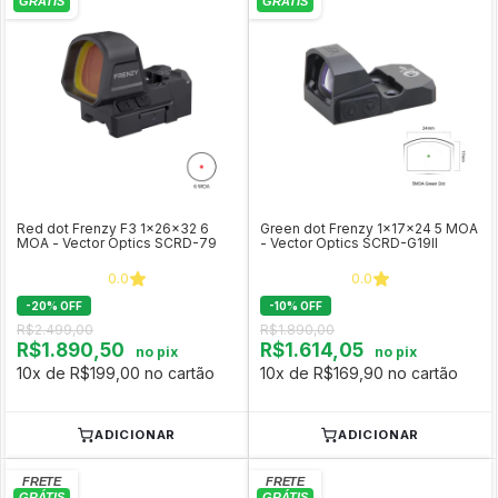
Red dot Frenzy F3 1x26x32 6
Green dot Frenzy 1x17x24 5 MOA
MOA - Vector Optics SCRD-79
- Vector Optics SCRD-G19II
0.0
0.0
-
20
%
OFF
-
10
%
OFF
R$2.499,00
R$1.890,00
R$1.890,50
R$1.614,05
no pix
no pix
10x de R$199,00 no cartão
10x de R$169,90 no cartão
ADICIONAR
ADICIONAR