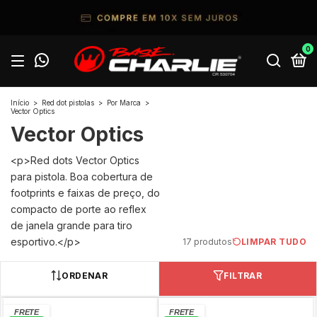
0
Início
>
Red dot pistolas
>
Por Marca
>
Vector Optics
Vector Optics
<p>Red dots Vector Optics
para pistola. Boa cobertura de
footprints e faixas de preço, do
compacto de porte ao reflex
de janela grande para tiro
esportivo.</p>
17 produtos
LIMPAR TUDO
ORDENAR
FILTRAR