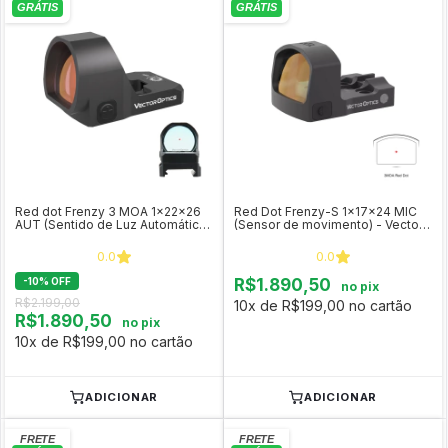
Red dot Frenzy 3 MOA 1x22x26
Red Dot Frenzy-S 1x17x24 MIC
AUT (Sentido de Luz Automático)
(Sensor de movimento) - Vector
- Vector Optics SCRD-37
Optics SCRD-43
0.0
0.0
-
10
%
OFF
R$1.890,50
no pix
R$2.199,00
10x de R$199,00 no cartão
R$1.890,50
no pix
10x de R$199,00 no cartão
ADICIONAR
ADICIONAR