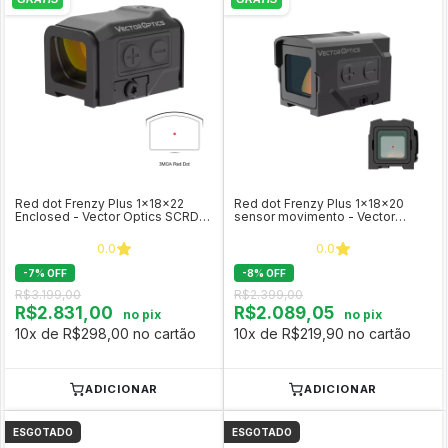
Red dot Frenzy Plus 1x18x22
Red dot Frenzy Plus 1x18x20
Enclosed - Vector Optics SCRD-
sensor movimento - Vector
75
Optics SCRD-63
0.0
0.0
-
7
%
OFF
-
8
%
OFF
R$3.199,00
R$2.399,00
R$2.831,00
R$2.089,05
no pix
no pix
10x de R$298,00 no cartão
10x de R$219,90 no cartão
ADICIONAR
ADICIONAR
ESGOTADO
ESGOTADO