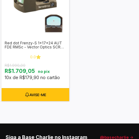
Red dot Frenzy-S 1x17x24 AUT
FDE RMSc - Vector Optics SCRD-
53
0.0
R$1.990,00
R$1.709,05
no pix
10x de R$179,90 no cartão
Siga a Base Charlie no Instagram
@basecharlie →