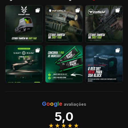
G
o
o
g
l
e
avaliações
5,0
★★★★★