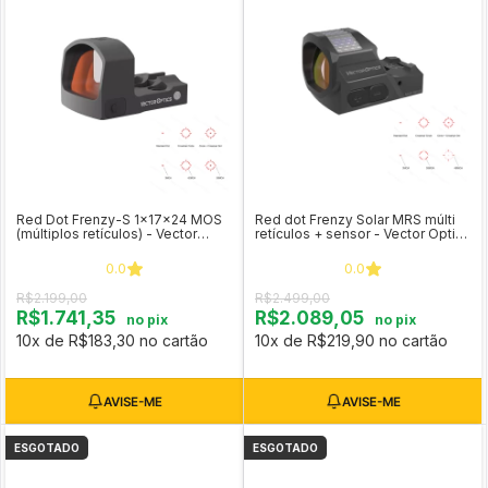
Red Dot Frenzy-S 1x17x24 MOS
Red dot Frenzy Solar MRS múlti
(múltiplos retículos) - Vector
retículos + sensor - Vector Optics
Optics SCRD-M43
SCRD-SM64
0.0
0.0
R$2.199,00
R$2.499,00
R$1.741,35
R$2.089,05
no pix
no pix
10x de R$183,30 no cartão
10x de R$219,90 no cartão
ESGOTADO
ESGOTADO