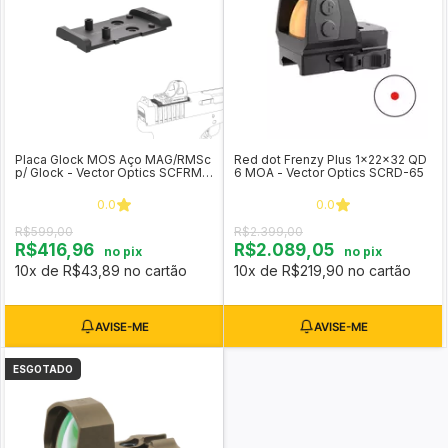
Placa Glock MOS Aço MAG/RMSc
Red dot Frenzy Plus 1x22x32 QD
p/ Glock - Vector Optics SCFRM-
6 MOA - Vector Optics SCRD-65
16
0.0
0.0
R$599,00
R$2.399,00
R$416,96
R$2.089,05
no pix
no pix
10x de R$43,89 no cartão
10x de R$219,90 no cartão
ESGOTADO