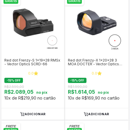
Red dot Frenzy-S 1x19x28 RMSx
Red dot Frenzy-X 1x20x28 3
- Vector Optics SCRD-66
MOA DOCTER - Vector Optics
SCRD-35
0.0
0.0
-
15
%
OFF
-
15
%
OFF
R$2.599,00
R$1.990,00
R$2.089,05
R$1.614,05
no pix
no pix
10x de R$219,90 no cartão
10x de R$169,90 no cartão
ADICIONAR
ADICIONAR