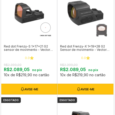
Red dot Frenzy-S 1x17x21 G2
Red dot Frenzy-X 1x19x28 G2
sensor de movimento - Vector
Sensor de movimento - Vector
Optics SCRD-73
Optics SCRD-64
0.0
0.0
R$2.399,00
R$2.399,00
R$2.089,05
R$2.089,05
no pix
no pix
10x de R$219,90 no cartão
10x de R$219,90 no cartão
ESGOTADO
ESGOTADO