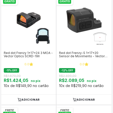
Red dot Frenzy 1x17x24 3 MOA -
Red dot Frenzy-S 1x17x20
Vector Optics SCRD-19II
Sensor de Movimento - Vector
Optics SCRD-68
0.0
0.0
-
11
%
OFF
-
12
%
OFF
R$1.679,00
R$2.499,00
R$1.424,05
R$2.089,05
no pix
no pix
10x de R$149,90 no cartão
10x de R$219,90 no cartão
ADICIONAR
ADICIONAR