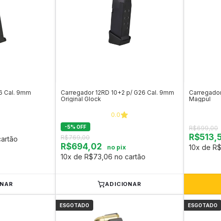
6 Cal. 9mm
Carregador 12RD 10+2 p/ G26 Cal. 9mm
Carregado
Original Glock
Magpul
0.0
-
5
%
OFF
R$699,00
R$513,
R$769,00
artão
R$694,02
10x de R$
no pix
10x de R$73,06 no cartão
ONAR
ADICIONAR
ESGOTADO
ESGOTADO