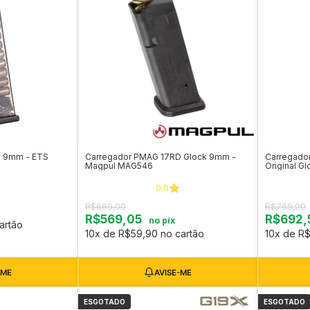
k 9mm - ETS
Carregador PMAG 17RD Glock 9mm -
Carregador
Magpul MAG546
Original Gl
0.0
R$689,00
R$769,00
R$569,05
R$692,
no pix
artão
10x de R$59,90 no cartão
10x de R$
ESGOTADO
ESGOTADO