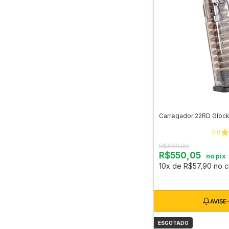
Carregador 22RD Gloc
0.0
R$699,00
R$550,05
no pix
10x de R$57,90 no c
ESGOTADO