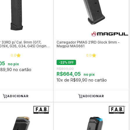
 33RD p/ Cal. 9mm (G17,
Carregador PMAG 21RD Glock 9mm -
G19X, G26, G34, G45) Original
Magpul MAG661
0.0
0.0
05
-
22
%
OFF
no pix
R$899,00
89,90 no cartão
R$664,05
no pix
10x de R$69,90 no cartão
ADICIONAR
ADICIONAR