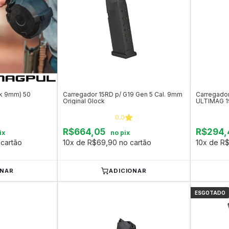
ck 9mm) 50
Carregador 15RD p/ G19 Gen 5 Cal. 9mm
Carregador
Original Glock
ULTIMAG 19
0.0
R$664,05
R$294,
ix
no pix
cartão
10x de R$69,90 no cartão
10x de R$
ONAR
ADICIONAR
ESGOTADO