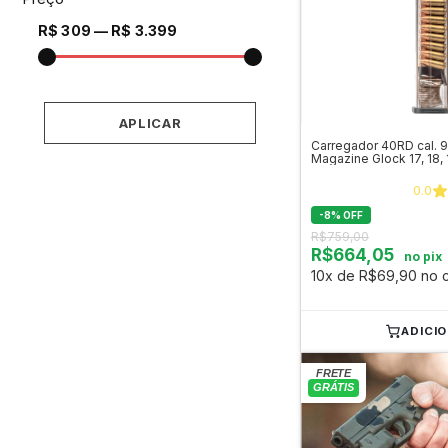
R$ 309 — R$ 3.399
APLICAR
Carregador 40RD cal. 
Magazine Glock 17, 18, 1
e 49
0.0
-
8
%
OFF
R$759,00
R$664,05
no pix
10x de R$69,90 no c
ADICI