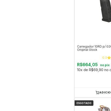
Carregador 10RD p/ G2
Original Glock
0.0
R$664,05
no pix
10x de R$69,90 no c
ADICI
ESGOTADO