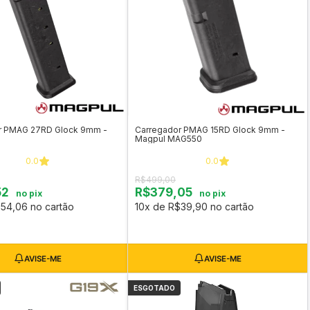
r PMAG 27RD Glock 9mm -
Carregador PMAG 15RD Glock 9mm -
Magpul MAG550
0.0
0.0
R$499,00
52
R$379,05
no pix
no pix
54,06 no cartão
10x de R$39,90 no cartão
ESGOTADO