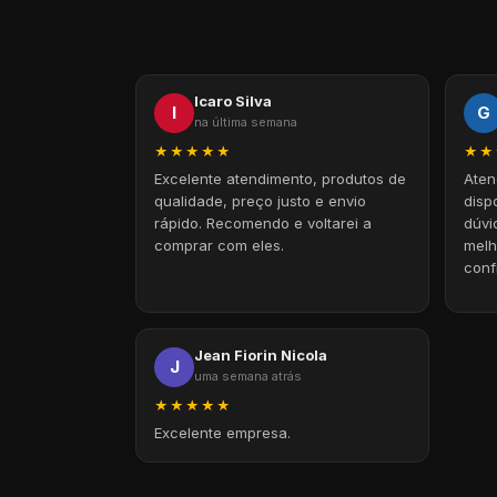
Icaro Silva
I
G
na última semana
★★★★★
★★
Excelente atendimento, produtos de
Aten
qualidade, preço justo e envio
disp
rápido. Recomendo e voltarei a
dúvi
comprar com eles.
melh
conf
foi 
Obri
Jean Fiorin Nicola
J
uma semana atrás
★★★★★
Excelente empresa.