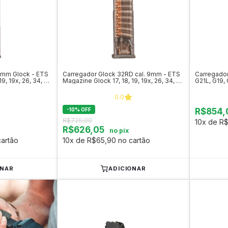
9mm Glock - ETS
Carregador Glock 32RD cal. 9mm - ETS
Carregador
9, 19x, 26, 34, 45
Magazine Glock 17, 18, 19, 19x, 26, 34, 45
G21L, G19, 
e 49
Glock
0.0
-
10
%
OFF
R$854,
R$729,00
10x de R$
R$626,05
no pix
artão
10x de R$65,90 no cartão
ONAR
ADICIONAR