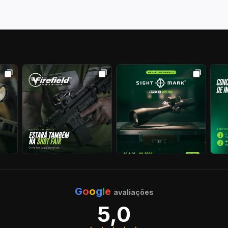
G
o
o
g
l
e
avaliações
5,0