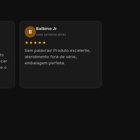
Balbino Jr
B
uma semana atrás
★★★★★
Sem palavras! Produto excelente,
to
atendimento fora de série,
ecer
embalagem perfeita.
te o
.