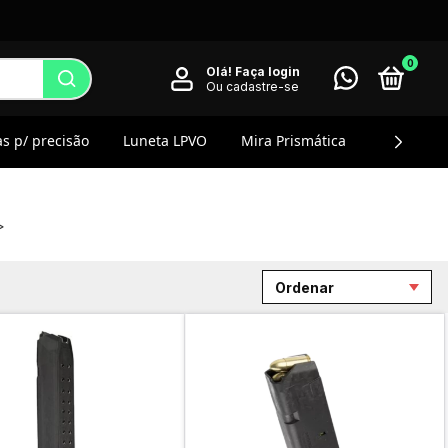
0
Olá!
Faça login
Ou cadastre-se
s p/ precisão
Luneta LPVO
Mira Prismática
Magnifier
>
Ordenar