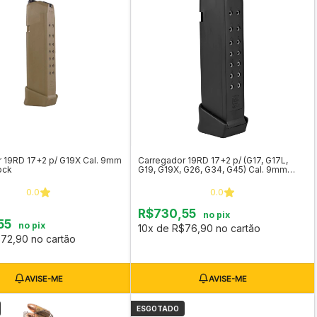
 19RD 17+2 p/ G19X Cal. 9mm
Carregador 19RD 17+2 p/ (G17, G17L,
ock
G19, G19X, G26, G34, G45) Cal. 9mm
Original Glock
0.0
0.0
R$730,55
no pix
55
no pix
10x de R$76,90 no cartão
72,90 no cartão
ESGOTADO