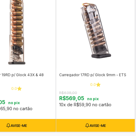
 19RD p/ Glock 43X & 48
Carregador 17RD p/ Glock 9mm - ETS
S
0.0
0.0
R$638,00
R$569,05
no pix
05
no pix
10x de R$59,90 no cartão
65,90 no cartão