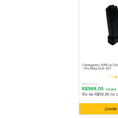
Carregador 20RD p/ Gl
- Pro Mag GLK-A21
0.0
R$699,00
R$569,05
no pix
10x de R$59,90 no c