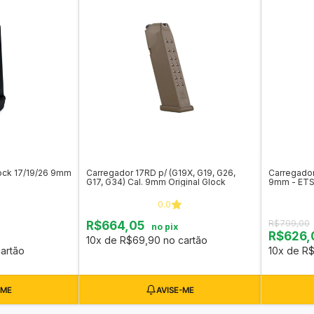
ock 17/19/26 9mm
Carregador 17RD p/ (G19X, G19, G26,
Carregador
G17, G34) Cal. 9mm Original Glock
9mm - ET
0.0
R$799,00
R$664,05
no pix
R$626,
10x de R$69,90 no cartão
artão
10x de R$