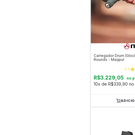
Carregador Drum (Glo
Rounds - Magpul
0.0
R$3.229,05
no p
10x de R$339,90 no 
ADICI