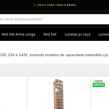
Red Dot Arma Longa
Red Dot
Lunetas p/ caça
Luneta
G26, G34 e G43X, incluindo modelos de capacidade estendida.</p