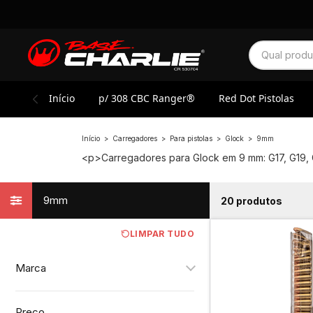
Início
p/ 308 CBC Ranger®
Red Dot Pistolas
Início
>
Carregadores
>
Para pistolas
>
Glock
>
9mm
<p>Carregadores para Glock em 9 mm: G17, G19, 
9mm
20 produtos
LIMPAR TUDO
Marca
Preço