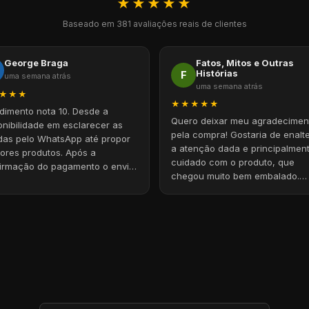
★★★★★
Baseado em 381 avaliações reais de clientes
Fatos, Mitos e Outras
George Braga
Histórias
F
uma semana atrás
uma semana atrás
★★★
★★★★★
dimento nota 10. Desde a
Quero deixar meu agradecimen
onibilidade em esclarecer as
pela compra! Gostaria de enalt
das pelo WhatsApp até propor
a atenção dada e principalmen
ores produtos. Após a
cuidado com o produto, que
irmação do pagamento o envio
chegou muito bem embalado.
imediato. Chegou super rápido.
Parabéns pelo profissionalismo!
gado
Com certeza voltarei a comprar