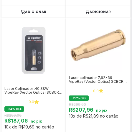
ADICIONAR
ADICIONAR
Laser colimador 7,62x39 -
VipeRay (Vector Optics) SCBCR-
05
Laser Colimador .40 S&W -
0.0
VipeRay (Vector Optics) SCBCR-
14
-
27
%
OFF
0.0
R$299,00
R$207,96
-
34
%
OFF
no pix
R$299,00
10x de R$21,89 no cartão
R$187,06
no pix
10x de R$19,69 no cartão