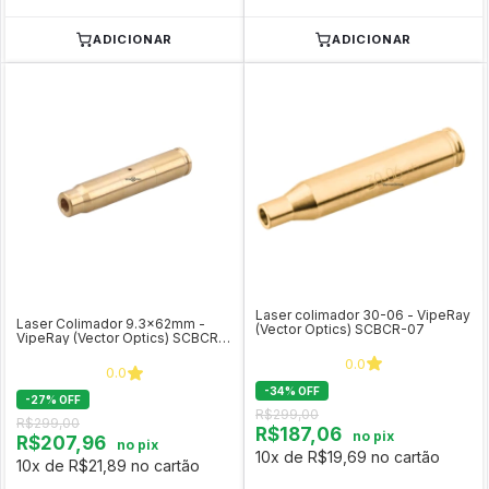
ADICIONAR
ADICIONAR
Laser colimador 30-06 - VipeRay
Laser Colimador 9.3x62mm -
(Vector Optics) SCBCR-07
VipeRay (Vector Optics) SCBCR-
12
0.0
0.0
-
34
%
OFF
-
27
%
OFF
R$299,00
R$299,00
R$187,06
no pix
R$207,96
no pix
10x de R$19,69 no cartão
10x de R$21,89 no cartão