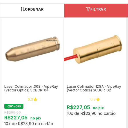
ORDENAR
FILTRAR
Laser Colimador .308 - VipeRay
Laser Colimador 12GA - VipeRay
(Vector Optics) SCBCR-04
(Vector Optics) SCBCR-02
0.0
0.0
-
20
%
OFF
R$227,05
no pix
R$299,00
10x de R$23,90 no cartão
R$227,05
no pix
10x de R$23,90 no cartão