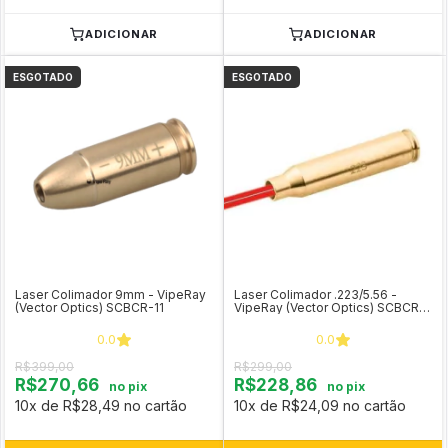
ADICIONAR
ADICIONAR
ESGOTADO
ESGOTADO
Laser Colimador 9mm - VipeRay
Laser Colimador .223/5.56 -
(Vector Optics) SCBCR-11
VipeRay (Vector Optics) SCBCR-
03
0.0
0.0
R$399,00
R$299,00
R$270,66
R$228,86
no pix
no pix
10x de R$28,49 no cartão
10x de R$24,09 no cartão