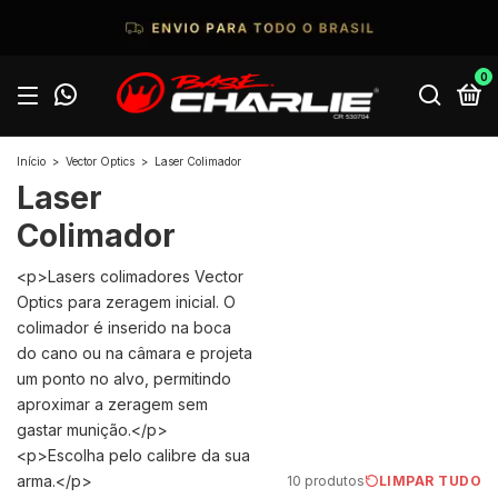
0
Início
>
Vector Optics
>
Laser Colimador
Laser
Colimador
<p>Lasers colimadores Vector
Optics para zeragem inicial. O
colimador é inserido na boca
do cano ou na câmara e projeta
um ponto no alvo, permitindo
aproximar a zeragem sem
gastar munição.</p>
<p>Escolha pelo calibre da sua
arma.</p>
10 produtos
LIMPAR TUDO