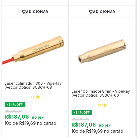
ADICIONAR
ADICIONAR
Laser colimador .300 - VipeRay
(Vector Optics) SCBCR-08
Laser Colimador 8mm - VipeRay
(Vector Optics) SCBCR-06
0.0
0.0
-
34
%
OFF
R$299,00
-
34
%
OFF
R$187,06
no pix
R$299,00
10x de R$19,69 no cartão
R$187,06
no pix
10x de R$19,69 no cartão