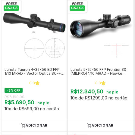
Luneta Tauron 4-32x56 ED FFP
Luneta 5-25x56 FFP Frontier 30
1/10 MRAD - Vector Optics SCFF-
(MILPRO) 1/10 MRAD - Hawke
34
COD 18540
0.0
0.0
-
3
%
OFF
R$12.340,50
no pix
R$6.199,00
10x de R$1.299,00 no cartão
R$5.690,50
no pix
10x de R$599,00 no cartão
ADICIONAR
ADICIONAR