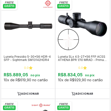
Luneta Presidio 5-30x56 HDR-4
Luneta SLx 4.5-27x56 FFP ACSS
SFP - Sightmark SM13142HDR4
ATHENA BPR 1/10 MRAD - Primary
Arms
0.0
0.0
R$5.889,05
R$8.834,05
no pix
no pix
10x de R$619,90 no cartão
10x de R$929,90 no cartão
ADICIONAR
ADICIONAR