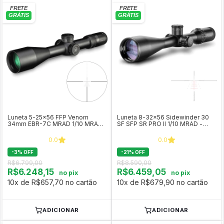
Luneta 5-25x56 FFP Venom
Luneta 8-32x56 Sidewinder 30
34mm EBR-7C MRAD 1/10 MRAD-
SF SFP SR PRO II 1/10 MRAD -
Vortex Optics
Hawke COD 17271
0.0
0.0
-
3
%
OFF
-
21
%
OFF
R$6.799,00
R$8.590,00
R$6.248,15
R$6.459,05
no pix
no pix
10x de R$657,70 no cartão
10x de R$679,90 no cartão
ADICIONAR
ADICIONAR