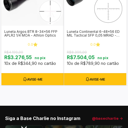
Luneta Argos BTR 8-34x56 FFP
Luneta Continental 6-48x56 ED
APLR2 1/4 MOA - Athlon Optics
MIL Tactical SFP 0,05 MRAD -
Vector Optics SCOL-TM52
0.0
0.0
R$4.199,00
R$8.399,00
R$3.276,55
R$7.504,05
no pix
no pix
10x de R$344,90 no cartão
10x de R$789,90 no cartão
Siga a Base Charlie no Instagram
@basecharlie →