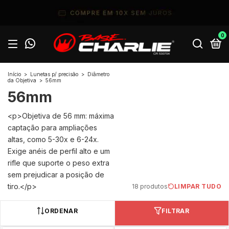
0
Início
>
Lunetas p/ precisão
>
Diâmetro
da Objetiva
>
56mm
56mm
<p>Objetiva de 56 mm: máxima
captação para ampliações
altas, como 5-30x e 6-24x.
Exige anéis de perfil alto e um
rifle que suporte o peso extra
sem prejudicar a posição de
tiro.</p>
18 produtos
LIMPAR TUDO
ORDENAR
FILTRAR