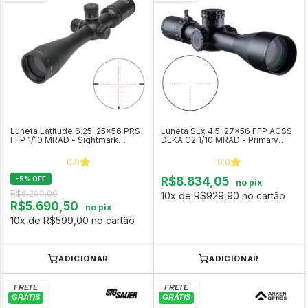
Luneta Latitude 6.25-25x56 PRS
Luneta SLx 4.5-27x56 FFP ACSS
FFP 1/10 MRAD - Sightmark
DEKA G2 1/10 MRAD - Primary
SM13042PRS
Arms
0.0
0.0
-
5
%
OFF
R$8.834,05
no pix
R$6.299,00
10x de R$929,90 no cartão
R$5.690,50
no pix
10x de R$599,00 no cartão
ADICIONAR
ADICIONAR