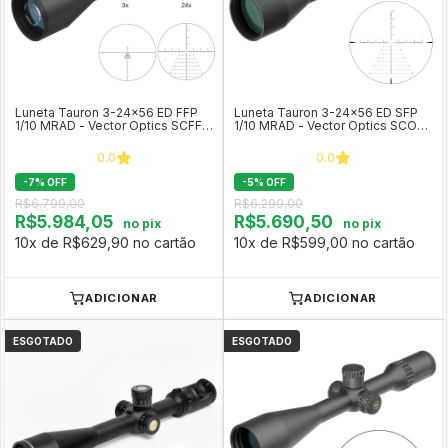
Luneta Tauron 3-24x56 ED FFP
Luneta Tauron 3-24x56 ED SFP
1/10 MRAD - Vector Optics SCFF-
1/10 MRAD - Vector Optics SCOL-
33
55
0.0
0.0
-
7
%
OFF
-
5
%
OFF
R$6.799,00
R$6.299,00
R$5.984,05
R$5.690,50
no pix
no pix
10x de R$629,90 no cartão
10x de R$599,00 no cartão
ADICIONAR
ADICIONAR
ESGOTADO
ESGOTADO