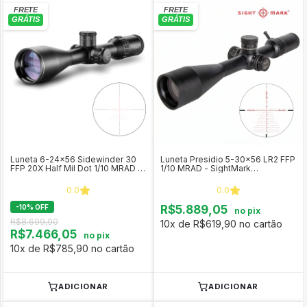
Luneta 6-24x56 Sidewinder 30
Luneta Presidio 5-30x56 LR2 FFP
FFP 20X Half Mil Dot 1/10 MRAD -
1/10 MRAD - SightMark
Hawke COD 17460
SM13142LR2
0.0
0.0
-
10
%
OFF
R$5.889,05
no pix
R$8.699,90
10x de R$619,90 no cartão
R$7.466,05
no pix
10x de R$785,90 no cartão
ADICIONAR
ADICIONAR