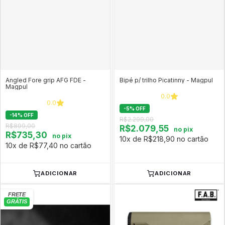
Angled Fore grip AFG FDE -
Bipé p/ trilho Picatinny - Magpul
Magpul
0.0
0.0
-
5
%
OFF
-
14
%
OFF
R$2.299,00
R$899,00
R$2.079,55
no pix
R$735,30
no pix
10x de R$218,90 no cartão
10x de R$77,40 no cartão
ADICIONAR
ADICIONAR