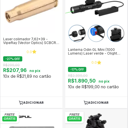
Laser colimador 7,62x39 -
VipeRay (Vector Optics) SCBCR-
05
Lanterna Odin GL Mini (1000
0.0
Lumens) Laser verde - Olight
ODIN-GL-MINI
-
27
%
OFF
0.0
R$299,00
R$207,96
-
17
%
OFF
no pix
R$2.399,00
10x de R$21,89 no cartão
R$1.890,50
no pix
10x de R$199,00 no cartão
ADICIONAR
ADICIONAR