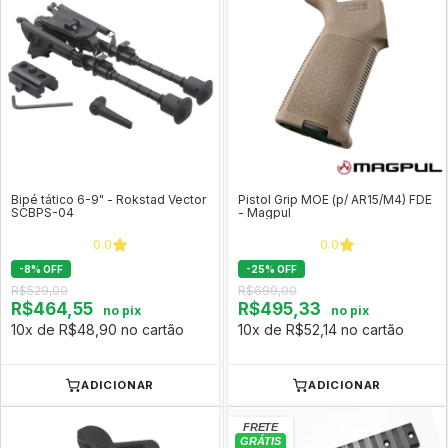
Bipé tático 6-9" - Rokstad Vector
Pistol Grip MOE (p/ AR15/M4) FDE
SCBPS-04
- Magpul
0.0
0.0
-
8
%
OFF
-
25
%
OFF
R$529,00
R$699,00
R$464,55
R$495,33
no pix
no pix
10x de R$48,90 no cartão
10x de R$52,14 no cartão
ADICIONAR
ADICIONAR