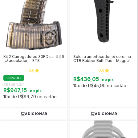
Kit 2 Carregadores 30RD cal. 5.56
Soleira amortecedor p/ coronha
(c/ acoplador) - ETS
CTR Rubber Butt-Pad - Magpul
0.0
0.0
-
38
%
OFF
R$436,05
no pix
R$1.599,00
10x de R$45,90 no cartão
R$947,15
no pix
10x de R$99,70 no cartão
ADICIONAR
ADICIONAR