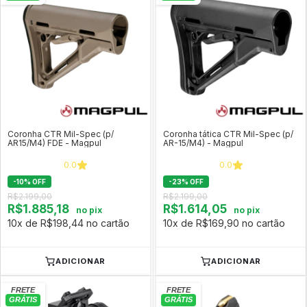
Coronha CTR Mil-Spec (p/
Coronha tática CTR Mil-Spec (p/
AR15/M4) FDE - Magpul
AR-15/M4) - Magpul
0.0
0.0
-
10
%
OFF
-
23
%
OFF
R$2.199,00
R$2.199,00
R$1.885,18
R$1.614,05
no pix
no pix
10x de R$198,44 no cartão
10x de R$169,90 no cartão
ADICIONAR
ADICIONAR