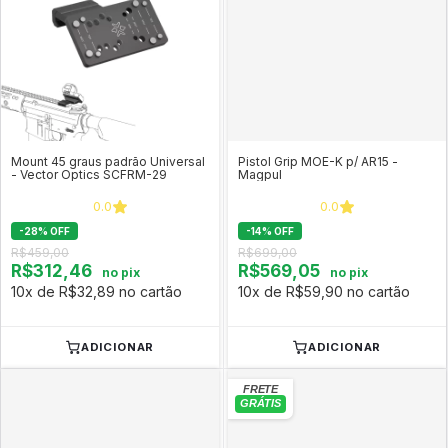
Mount 45 graus padrão Universal
Pistol Grip MOE-K p/ AR15 -
- Vector Optics SCFRM-29
Magpul
0.0
0.0
-
28
%
OFF
-
14
%
OFF
R$459,00
R$699,00
R$312,46
R$569,05
no pix
no pix
10x de R$32,89 no cartão
10x de R$59,90 no cartão
ADICIONAR
ADICIONAR