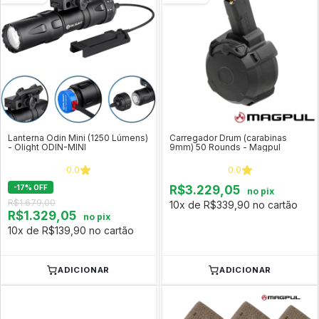
Lanterna Odin Mini (1250 Lúmens)
Carregador Drum (carabinas
- Olight ODIN-MINI
9mm) 50 Rounds - Magpul
0.0
0.0
-
17
%
OFF
R$3.229,05
no pix
R$1.679,00
10x de R$339,90 no cartão
R$1.329,05
no pix
10x de R$139,90 no cartão
ADICIONAR
ADICIONAR