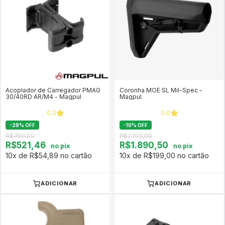
Acoplador de Carregador PMAG
Coronha MOE SL Mil-Spec -
30/40RD AR/M4 - Magpul
Magpul
0.0
0.0
-
28
%
OFF
-
10
%
OFF
R$759,00
R$2.199,00
R$521,46
R$1.890,50
no pix
no pix
10x de R$54,89 no cartão
10x de R$199,00 no cartão
ADICIONAR
ADICIONAR