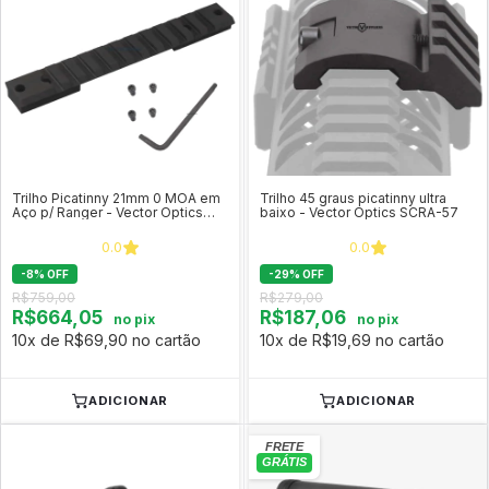
Trilho Picatinny 21mm 0 MOA em
Trilho 45 graus picatinny ultra
Aço p/ Ranger - Vector Optics
baixo - Vector Optics SCRA-57
SCRA-64
0.0
0.0
-
8
%
OFF
-
29
%
OFF
R$759,00
R$279,00
R$664,05
R$187,06
no pix
no pix
10x de R$69,90 no cartão
10x de R$19,69 no cartão
ADICIONAR
ADICIONAR