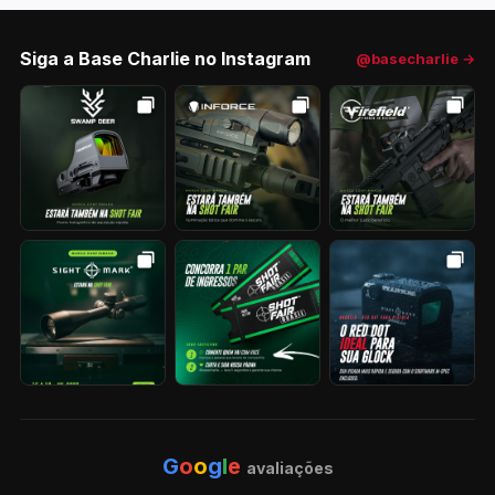
Siga a Base Charlie no Instagram
@basecharlie →
G
o
o
g
l
e
avaliações