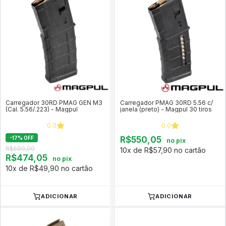
Carregador 30RD PMAG GEN M3
Carregador PMAG 30RD 5.56 c/
(Cal. 5.56/.223) - Magpul
janela (preto) - Magpul 30 tiros
0.0
0.0
-
17
%
OFF
R$550,05
no pix
R$599,00
10x de R$57,90 no cartão
R$474,05
no pix
10x de R$49,90 no cartão
ADICIONAR
ADICIONAR