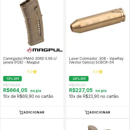
Carregador PMAG 30RD 5.56 c/
Laser Colimador .308 - VipeRay
janela (FDE) - Magpul
(Vector Optics) SCBCR-04
0.0
0.0
-
13
%
OFF
-
20
%
OFF
R$799,00
R$299,00
R$664,05
R$227,05
no pix
no pix
10x de R$69,90 no cartão
10x de R$23,90 no cartão
ADICIONAR
ADICIONAR