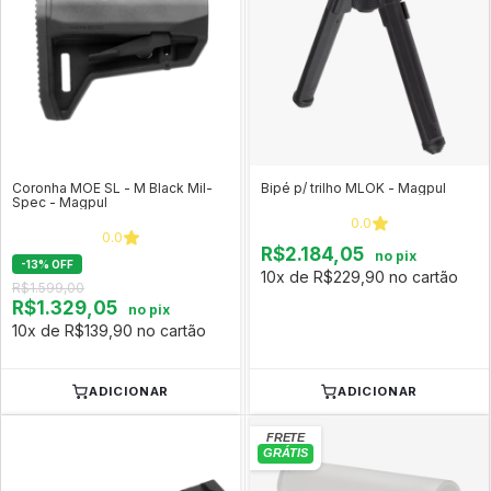
Coronha MOE SL - M Black Mil-
Bipé p/ trilho MLOK - Magpul
Spec - Magpul
0.0
0.0
R$2.184,05
no pix
-
13
%
OFF
10x de R$229,90 no cartão
R$1.599,00
R$1.329,05
no pix
10x de R$139,90 no cartão
ADICIONAR
ADICIONAR