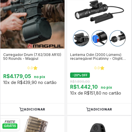
Carregador Drum (7.62/308 AR10)
Lanterna Odin (2000 Lúmens)
50 Rounds - Magpul
recarregável Picatinny - Olight
ODIN
0.0
0.0
R$4.179,05
-
20
%
OFF
no pix
R$1.899,00
10x de R$439,90 no cartão
R$1.442,10
no pix
10x de R$151,80 no cartão
ADICIONAR
ADICIONAR