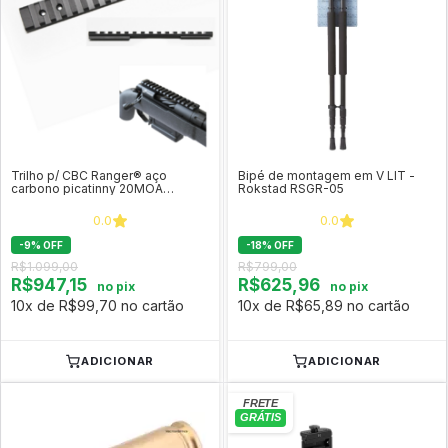
Trilho p/ CBC Ranger® aço
Bipé de montagem em V LIT -
carbono picatinny 20MOA
Rokstad RSGR-05
(Elevado longo alcance)
0.0
0.0
-
9
%
OFF
-
18
%
OFF
R$1.099,00
R$799,00
R$947,15
R$625,96
no pix
no pix
10x de R$99,70 no cartão
10x de R$65,89 no cartão
ADICIONAR
ADICIONAR