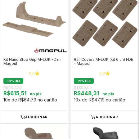
Kit Hand Stop Grip M-LOK FDE -
Rail Covers M-LOK (kit 6 un) FDE
Magpul
- Magpul
0.0
0.0
-
19
%
OFF
-
21
%
OFF
R$799,00
R$599,00
R$615,51
R$448,31
no pix
no pix
10x de R$64,79 no cartão
10x de R$47,19 no cartão
ADICIONAR
ADICIONAR