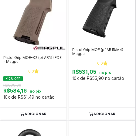
Pistol Grip MOE (p/ AR15/M4) -
Magpul
Pistol Grip MOE-K2 (p/ AR15) FDE
- Magpul
0.0
0.0
R$531,05
no pix
10x de R$55,90 no cartão
-
12
%
OFF
R$699,00
R$584,16
no pix
10x de R$61,49 no cartão
ADICIONAR
ADICIONAR