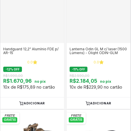
Handguard 12,2" Alumínio FDE p/
Lanterna Odin GL M c/ laser (1500
AR-15
Lúmens) - Olight ODIN-GLM
0.0
0.0
-
12
%
OFF
-
11
%
OFF
R$1.990,00
R$2.590,00
R$1.670,96
R$2.184,05
no pix
no pix
10x de R$175,89 no cartão
10x de R$229,90 no cartão
ADICIONAR
ADICIONAR