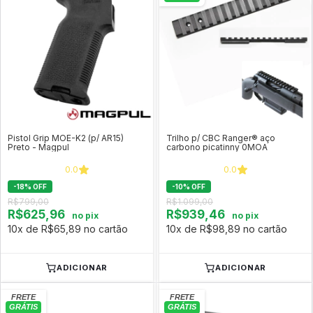
Pistol Grip MOE-K2 (p/ AR15)
Trilho p/ CBC Ranger® aço
Preto - Magpul
carbono picatinny 0MOA
0.0
0.0
-
18
%
OFF
-
10
%
OFF
R$799,00
R$1.099,00
R$625,96
R$939,46
no pix
no pix
10x de R$65,89 no cartão
10x de R$98,89 no cartão
ADICIONAR
ADICIONAR