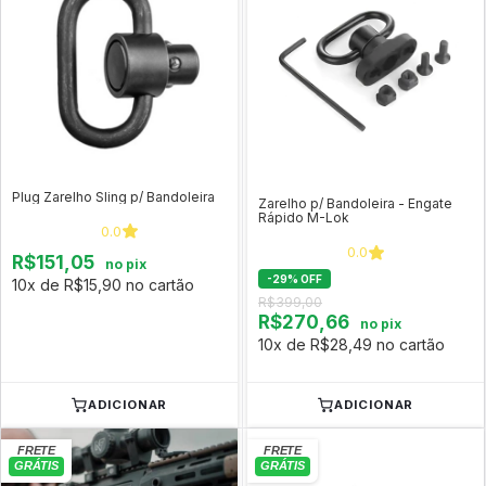
Plug Zarelho Sling p/ Bandoleira
Zarelho p/ Bandoleira - Engate
Rápido M-Lok
0.0
0.0
R$151,05
no pix
-
29
%
OFF
10x de R$15,90 no cartão
R$399,00
R$270,66
no pix
10x de R$28,49 no cartão
ADICIONAR
ADICIONAR