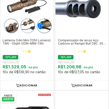
Lanterna Odin Mini (1250 Lumens)
Compensador de recuo Aço
TAN - Olight ODIN-MINI-TAN
Carbono p/ Ranger Bull CBC .308
Win - JB Custom
0.0
0.0
-
17
%
OFF
-
15
%
OFF
R$1.690,00
R$1.499,00
R$1.329,05
R$1.206,98
no pix
no pix
10x de R$139,90 no cartão
10x de R$127,05 no cartão
ADICIONAR
ADICIONAR