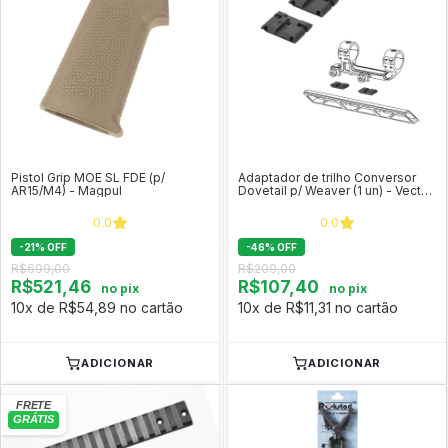
Pistol Grip MOE SL FDE (p/
Adaptador de trilho Conversor
AR15/M4) - Magpul
Dovetail p/ Weaver (1 un) - Vector
Optics SCRA-06B
0.0
0.0
-
21
%
OFF
-
46
%
OFF
R$699,00
R$209,00
R$521,46
R$107,40
no pix
no pix
10x de R$54,89 no cartão
10x de R$11,31 no cartão
ADICIONAR
ADICIONAR