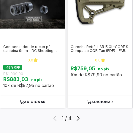
Compensador de recuo p/
Coronha Retrátil AR15 GL-CORE S
carabina 9mm - DC Shooting
Compacta CQB Tan (FDE) - FAB
Gear
Defense
0.0
0.0
-
15
%
OFF
R$759,05
no pix
R$1.099,00
10x de R$79,90 no cartão
R$883,03
no pix
10x de R$92,95 no cartão
ADICIONAR
ADICIONAR
1
/
4