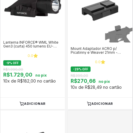
Lanterna INFORCE® WML White
Gen3 (curta) 450 lumens EU-
Mount Adaptador ACRO p/
IF71011
Picatinny e Weaver 21mm -
0.0
Vector Optics SCFRM-14
0.0
-
9
%
OFF
R$1.990,00
-
29
%
OFF
R$1.729,00
no pix
R$399,00
R$270,66
10x de R$182,00 no cartão
no pix
10x de R$28,49 no cartão
ADICIONAR
ADICIONAR