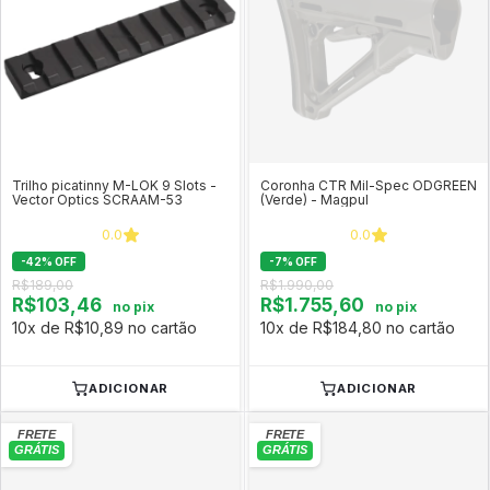
Trilho picatinny M-LOK 9 Slots -
Coronha CTR Mil-Spec ODGREEN
Vector Optics SCRAAM-53
(Verde) - Magpul
0.0
0.0
-
42
%
OFF
-
7
%
OFF
R$189,00
R$1.990,00
R$103,46
R$1.755,60
no pix
no pix
10x de R$10,89 no cartão
10x de R$184,80 no cartão
ADICIONAR
ADICIONAR