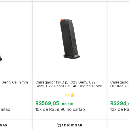
9 Gen 5 Cal. 9mm
Carregador 13RD p/ (G23 Gen5, G22
Carregador
Gen5, G27 Gen5) Cal. .40 Original Glock
ULTIMAG 19
0.0
R$569,05
R$294,
no pix
artão
10x de R$59,90 no cartão
10x de R$
ONAR
ADICIONAR