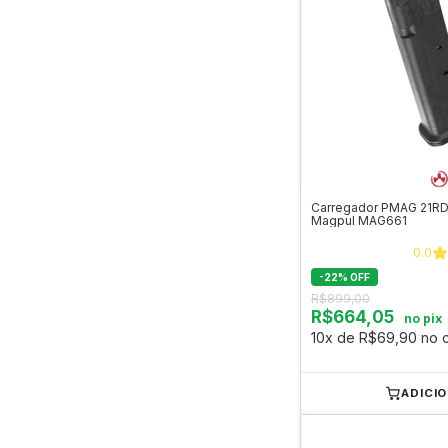
Carregador PMAG 21RD
Magpul MAG661
0.0
-
22
%
OFF
R$899,00
R$664,05
no pix
10x de R$69,90 no c
ADICI