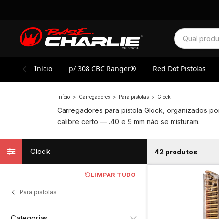
Início
p/ 308 CBC Ranger®
Red Dot Pistolas
Início
>
Carregadores
>
Para pistolas
>
Glock
Carregadores para pistola Glock, organizados po
calibre certo — .40 e 9 mm não se misturam.
Glock
42 produtos
LIMPAR TUDO
Para pistolas
Categorias