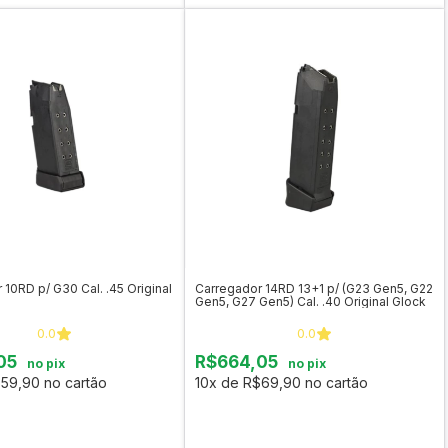
 10RD p/ G30 Cal. .45 Original
Carregador 14RD 13+1 p/ (G23 Gen5, G22
Gen5, G27 Gen5) Cal. .40 Original Glock
0.0
0.0
05
R$664,05
no pix
no pix
59,90 no cartão
10x de R$69,90 no cartão