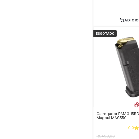
ADICI
ESGOTADO
Carregador PMAG 15RD
Magpul MAG550
0.0
R$499,00