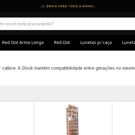
Red Dot Arma Longa
Red Dot
Lunetas p/ caça
Luneta
r calibre. A Glock mantém compatibilidade entre gerações no mesmo