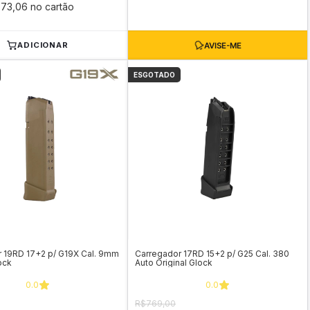
73,06 no cartão
ADICIONAR
ESGOTADO
 19RD 17+2 p/ G19X Cal. 9mm
Carregador 17RD 15+2 p/ G25 Cal. 380
ock
Auto Original Glock
0.0
0.0
R$769,00