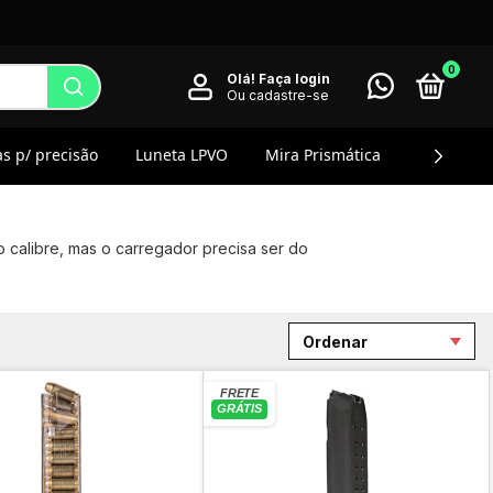
0
Olá!
Faça login
Ou cadastre-se
s p/ precisão
Luneta LPVO
Mira Prismática
Magnifier
 calibre, mas o carregador precisa ser do
Ordenar