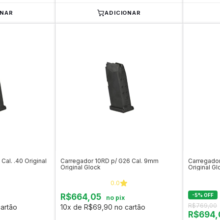
ONAR
ADICIONAR
al. .40 Original
Carregador 10RD p/ G26 Cal. 9mm
Carregador
Original Glock
Original Gl
0.0
R$664,05
-
5
%
OFF
no pix
R$769,00
artão
10x de R$69,90 no cartão
R$694,