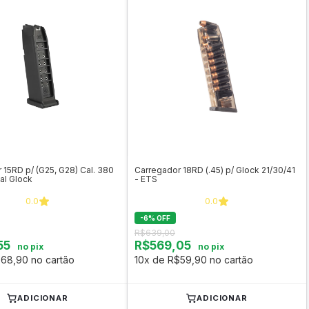
 15RD p/ (G25, G28) Cal. 380
Carregador 18RD (.45) p/ Glock 21/30/41
al Glock
- ETS
0.0
0.0
-
6
%
OFF
R$639,00
55
R$569,05
no pix
no pix
68,90 no cartão
10x de R$59,90 no cartão
ADICIONAR
ADICIONAR