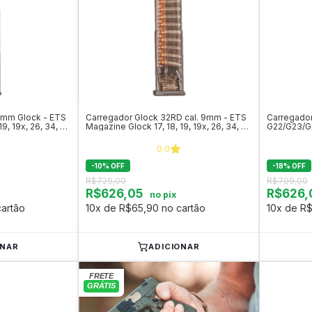
9mm Glock - ETS
Carregador Glock 32RD cal. 9mm - ETS
Carregador
9, 19x, 26, 34, 45
Magazine Glock 17, 18, 19, 19x, 26, 34, 45
G22/G23/G2
e 49
0.0
-
10
%
OFF
-
18
%
OFF
R$729,00
R$799,00
R$626,05
R$626,
no pix
artão
10x de R$65,90 no cartão
10x de R$
ONAR
ADICIONAR