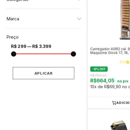
Marca
Preço
R$ 299 — R$ 3.399
Carregador 40RD cal. 
Magazine Glock 17, 18, 1
e 49
0.0
-
8
%
OFF
APLICAR
R$759,00
R$664,05
no pix
10x de R$69,90 no c
ADICI