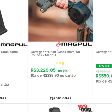
 Glock 9mm -
Carregador Drum (Glock 9mm) 50
Carregado
Rounds - Magpul
0.0
-
17
%
OFF
R$3.229,05
no pix
R$699,00
10x de R$339,90 no cartão
R$550,
10x de R$
artão
ONAR
ADICIONAR