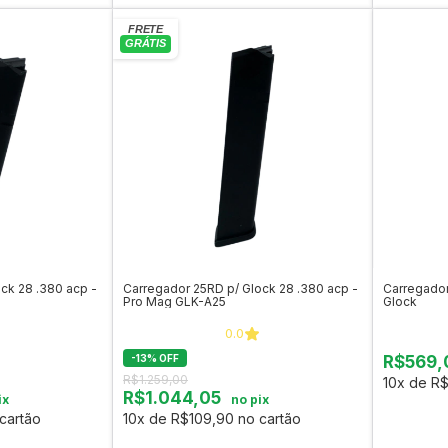
ck 28 .380 acp -
Carregador 25RD p/ Glock 28 .380 acp -
Carregador
Pro Mag GLK-A25
Glock
0.0
-
13
%
OFF
R$569,
R$1.259,00
10x de R$
R$1.044,05
ix
no pix
cartão
10x de R$109,90 no cartão