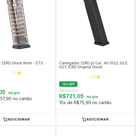
r 22RD Glock 9mm - ETS
Carregador 22RD p/ Cal. .40 (G22, G23,
G27, G35) Original Glock
0.0
0.0
-
5
%
OFF
R$799,00
05
no pix
R$721,05
no pix
57,90 no cartão
10x de R$75,90 no cartão
ADICIONAR
ADICIONAR