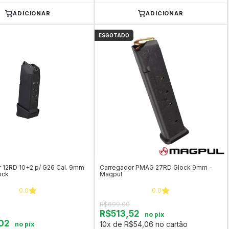
ADICIONAR
ADICIONAR
ESGOTADO
 12RD 10+2 p/ G26 Cal. 9mm
Carregador PMAG 27RD Glock 9mm -
ock
Magpul
0.0
0.0
R$699,00
R$513,52
no pix
02
10x de R$54,06 no cartão
no pix