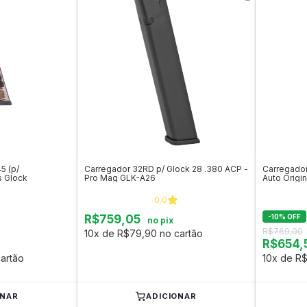
5 (p/
Carregador 32RD p/ Glock 28 .380 ACP -
Carregador
s Glock
Pro Mag GLK-A26
Auto Origin
0.0
R$759,05
-
10
%
OFF
no pix
R$769,00
10x de R$79,90 no cartão
R$654,
artão
10x de R$
ONAR
ADICIONAR