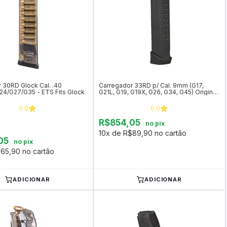
 30RD Glock Cal. .40
Carregador 33RD p/ Cal. 9mm (G17,
4/G27/G35 - ETS Fits Glock
G21L, G19, G19X, G26, G34, G45) Original
Glock
0.0
0.0
R$854,05
no pix
10x de R$89,90 no cartão
05
no pix
65,90 no cartão
ADICIONAR
ADICIONAR