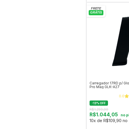
Carregador 17RD p/ Glo
Pro Mag GLK-A27
0.0
-
13
%
OFF
R$1.259,00
R$1.044,05
no p
10x de R$109,90 no 