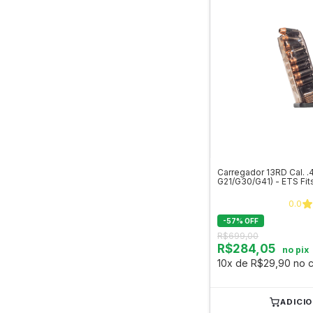
Carregador 13RD Cal. .4
G21/G30/G41) - ETS Fit
0.0
-
57
%
OFF
R$699,00
R$284,05
no pix
10x de R$29,90 no c
ADICI