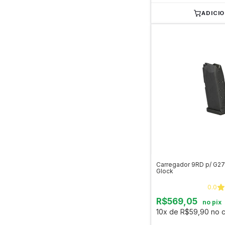
ADICI
Carregador 9RD p/ G27 C
Glock
0.0
R$569,05
no pix
10x de R$59,90 no c