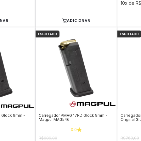
10x de R$
ONAR
ADICIONAR
ESGOTADO
ESGOTADO
 Glock 9mm -
Carregador PMAG 17RD Glock 9mm -
Carregador
Magpul MAG546
Original Gl
0.0
R$689,00
R$769,00