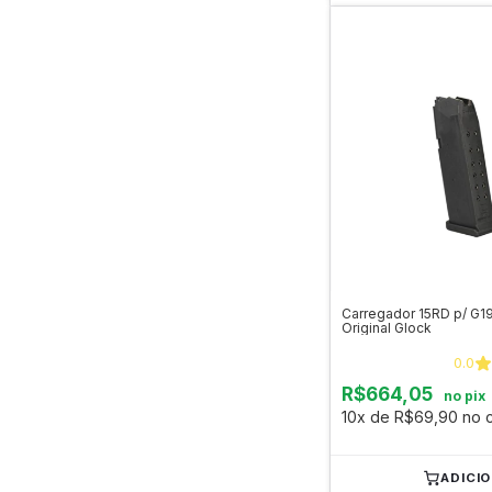
Carregador 15RD p/ G1
Original Glock
0.0
R$664,05
no pix
10x de R$69,90 no c
ADICI