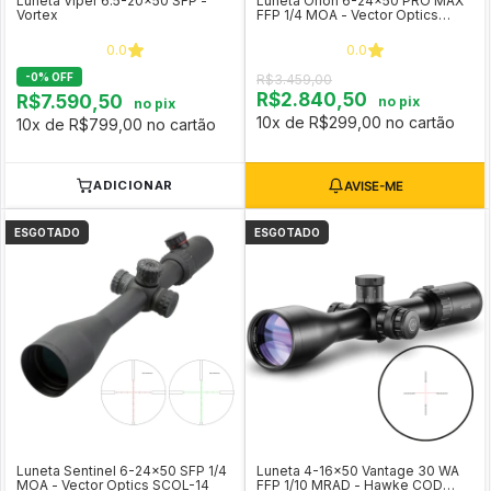
Luneta Viper 6.5-20x50 SFP -
Luneta Orion 6-24x50 PRO MAX
Vortex
FFP 1/4 MOA - Vector Optics
SCFF-44
0.0
0.0
-
0
%
OFF
R$3.459,00
R$2.840,50
R$7.590,50
no pix
no pix
10x de R$299,00 no cartão
10x de R$799,00 no cartão
ADICIONAR
ESGOTADO
ESGOTADO
Luneta Sentinel 6-24x50 SFP 1/4
Luneta 4-16x50 Vantage 30 WA
MOA - Vector Optics SCOL-14
FFP 1/10 MRAD - Hawke COD