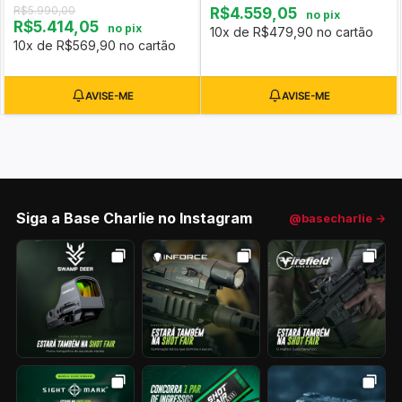
R$5.990,00
R$4.559,05
no pix
R$5.414,05
no pix
10x de R$479,90 no cartão
10x de R$569,90 no cartão
Siga a Base Charlie no Instagram
@basecharlie →