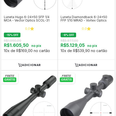
Luneta Hugo 6-24x50 SFP 1/4
Luneta Diamondback 6-24x50
MOA - Vector Optics SCOL-31
FFP 1/10 MRAD - Vortex Optics
0.0
0.0
-
15
%
OFF
-
8
%
OFF
R$1.990,00
R$5.877,00
R$1.605,50
R$5.129,05
no pix
no pix
10x de R$169,00 no cartão
10x de R$539,90 no cartão
ADICIONAR
ADICIONAR