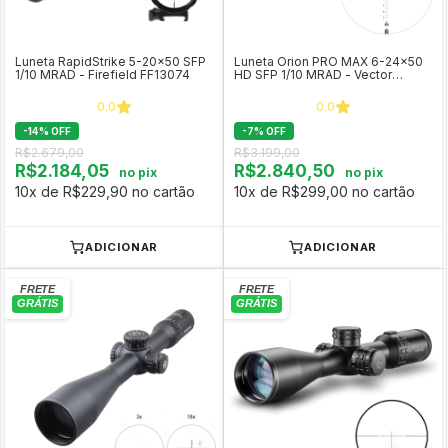
Luneta RapidStrike 5-20x50 SFP
Luneta Orion PRO MAX 6-24x50
1/10 MRAD - Firefield FF13074
HD SFP 1/10 MRAD - Vector
Optics SCOL-63
0.0
0.0
-
14
%
OFF
-
7
%
OFF
R$2.679,00
R$3.199,00
R$2.184,05
R$2.840,50
no pix
no pix
10x de R$229,90 no cartão
10x de R$299,00 no cartão
ADICIONAR
ADICIONAR