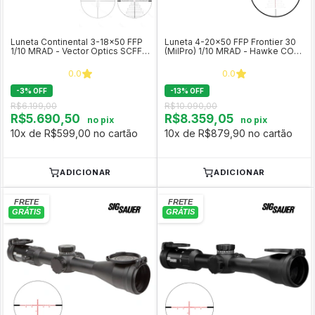
Luneta Continental 3-18x50 FFP
Luneta 4-20x50 FFP Frontier 30
1/10 MRAD - Vector Optics SCFF-
(MilPro) 1/10 MRAD - Hawke COD
43
18530
0.0
0.0
-
3
%
OFF
-
13
%
OFF
R$6.199,00
R$10.090,00
R$5.690,50
R$8.359,05
no pix
no pix
10x de R$599,00 no cartão
10x de R$879,90 no cartão
ADICIONAR
ADICIONAR