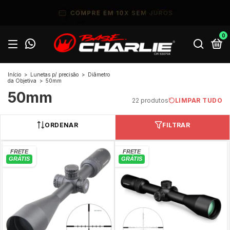
0
Início
>
Lunetas p/ precisão
>
Diâmetro
da Objetiva
>
50mm
50mm
22 produtos
LIMPAR TUDO
ORDENAR
FILTRAR