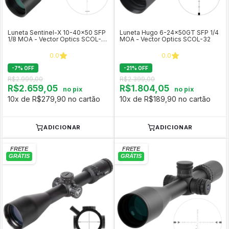
Luneta Sentinel-X 10-40x50 SFP
Luneta Hugo 6-24x50GT SFP 1/4
1/8 MOA - Vector Optics SCOL-
MOA - Vector Optics SCOL-32
34
0.0
0.0
-
7
%
OFF
-
21
%
OFF
R$2.999,00
R$2.399,00
R$2.659,05
R$1.804,05
no pix
no pix
10x de R$279,90 no cartão
10x de R$189,90 no cartão
ADICIONAR
ADICIONAR