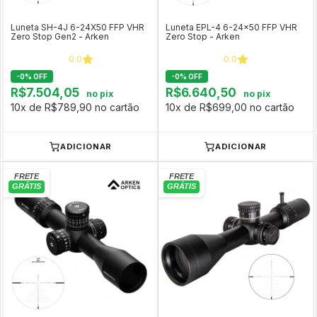
Luneta SH-4J 6-24X50 FFP VHR
Luneta EPL-4 6-24x50 FFP VHR
Zero Stop Gen2 - Arken
Zero Stop - Arken
0.0
0.0
-
0
%
OFF
-
0
%
OFF
R$7.504,05
R$6.640,50
no pix
no pix
10x de R$789,90 no cartão
10x de R$699,00 no cartão
ADICIONAR
ADICIONAR