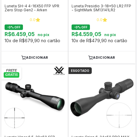
Luneta SH-4 4-16X50 FFP VPR
Luneta Presidio 3-18x50 LR2 FFP
Zero Stop Gen2 - Arken
- SightMark SM13141LR2
0.0
0.0
-
0
%
OFF
-
0
%
OFF
R$6.459,05
R$4.559,05
no pix
no pix
10x de R$679,90 no cartão
10x de R$479,90 no cartão
ADICIONAR
ADICIONAR
ESGOTADO