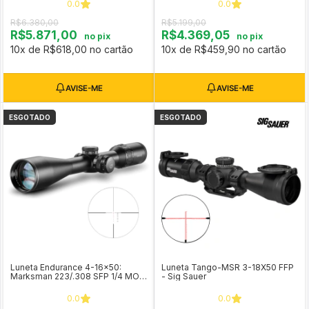
0.0
0.0
R$6.380,00
R$5.199,00
R$5.871,00
R$4.369,05
no pix
no pix
10x de R$618,00 no cartão
10x de R$459,90 no cartão
ESGOTADO
ESGOTADO
Luneta Endurance 4-16x50:
Luneta Tango-MSR 3-18X50 FFP
Marksman 223/.308 SFP 1/4 MOA
- Sig Sauer
- Hawke COD 16351
0.0
0.0