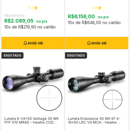
14300
0.0
0.0
R$2.399,00
R$6.156,00
no pix
R$2.089,05
no pix
10x de R$648,00 no cartão
10x de R$219,90 no cartão
ESGOTADO
ESGOTADO
Luneta 6-24x50 Vantage 30 WA
Luneta Endurance 30 WA SF 4-
FFP 1/10 MRAD - Hawke COD
16x50 LRC 1/4 MOA - Hawke
14304
COD 16352