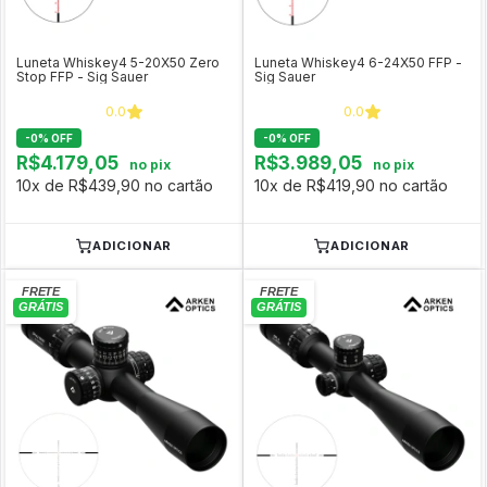
Luneta Whiskey4 5-20X50 Zero
Luneta Whiskey4 6-24X50 FFP -
Stop FFP - Sig Sauer
Sig Sauer
0.0
0.0
-
0
%
OFF
-
0
%
OFF
R$4.179,05
R$3.989,05
no pix
no pix
10x de R$439,90 no cartão
10x de R$419,90 no cartão
ADICIONAR
ADICIONAR