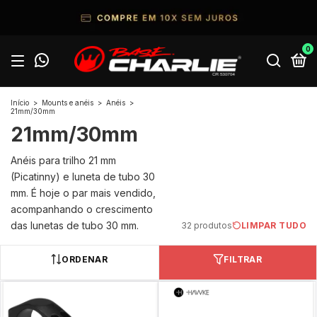
0
Início
>
Mounts e anéis
>
Anéis
>
21mm/30mm
21mm/30mm
Anéis para trilho 21 mm
(Picatinny) e luneta de tubo 30
mm. É hoje o par mais vendido,
acompanhando o crescimento
das lunetas de tubo 30 mm.
32 produtos
LIMPAR TUDO
ORDENAR
FILTRAR