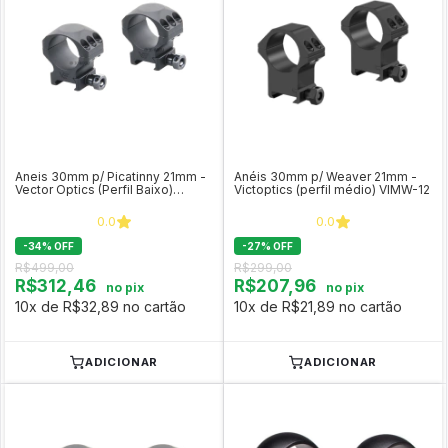
Aneis 30mm p/ Picatinny 21mm -
Anéis 30mm p/ Weaver 21mm -
Vector Optics (Perfil Baixo)
Victoptics (perfil médio) VIMW-12
XASR-3001
0.0
0.0
-
34
%
OFF
-
27
%
OFF
R$499,00
R$299,00
R$312,46
R$207,96
no pix
no pix
10x de R$32,89 no cartão
10x de R$21,89 no cartão
ADICIONAR
ADICIONAR