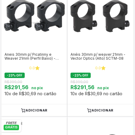
Aneis 30mm p/ Picatinny e
Anéis 30mm p/ weaver 21mm -
Weaver 21mm (Perfil Baixo) -
Vector Optics (Alto) SCTM-08
Vector Optics SCTM-27
0.0
0.0
-
23
%
OFF
-
23
%
OFF
R$399,00
R$399,00
R$291,56
R$291,56
no pix
no pix
10x de R$30,69 no cartão
10x de R$30,69 no cartão
ADICIONAR
ADICIONAR