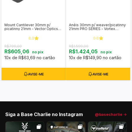
Mount Cantilever 30mm p/
Anéis 30mm p/ weaver/picatinny
picatinny 21mm - Vector Optics
21mm PRO SERIES - Vortex
SCTM-24B
Optics (Extra Alto)
0.0
0.0
R$799,00
R$1.599,00
R$605,06
R$1.424,05
no pix
no pix
10x de R$63,69 no cartão
10x de R$149,90 no cartão
Siga a Base Charlie no Instagram
@basecharlie →