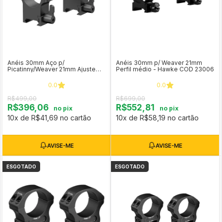
Anéis 30mm Aço p/
Anéis 30mm p/ Weaver 21mm
Picatinny/Weaver 21mm Ajuste
Perfil médio - Hawke COD 23006
Rápido - Vector Optics (perfil
médio) XASR-SQ12
0.0
0.0
R$499,00
R$699,00
R$396,06
R$552,81
no pix
no pix
10x de R$41,69 no cartão
10x de R$58,19 no cartão
ESGOTADO
ESGOTADO