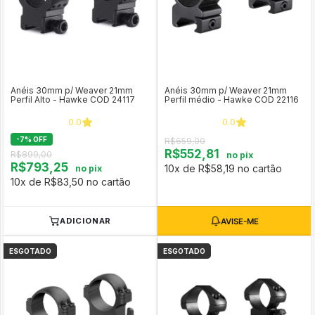
Anéis 30mm p/ Weaver 21mm
Anéis 30mm p/ Weaver 21mm
Perfil Alto - Hawke COD 24117
Perfil médio - Hawke COD 22116
0.0
0.0
-
7
%
OFF
R$659,00
R$552,81
R$899,00
no pix
R$793,25
10x de R$58,19 no cartão
no pix
10x de R$83,50 no cartão
ADICIONAR
ESGOTADO
ESGOTADO