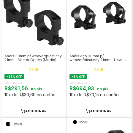
Aneis 30mm p/ weaver/picatinny
Anéis Aço 30mm p/
21mm - Vector Optics (Medio)
weaver/picatinny 21mm - Hawke
SCTM-22
c/ alavanca (Médio) COD 23016
0.0
0.0
-
23
%
OFF
-
8
%
OFF
R$399,00
R$799,00
R$291,56
R$694,93
no pix
no pix
10x de R$30,69 no cartão
10x de R$73,15 no cartão
ADICIONAR
ADICIONAR