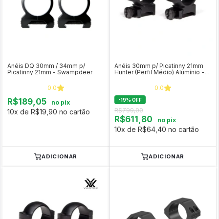
Anéis DQ 30mm / 34mm p/
Anéis 30mm p/ Picatinny 21mm
Picatinny 21mm - Swampdeer
Hunter (Perfil Médio) Alumínio -
Vortex
0.0
0.0
R$189,05
-
19
%
OFF
no pix
R$799,00
10x de R$19,90 no cartão
R$611,80
no pix
10x de R$64,40 no cartão
ADICIONAR
ADICIONAR