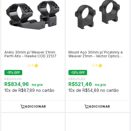
Anéis 30mm p/ Weaver 21mm
Mount Aço 30mm p/ Picatinny e
Perfil Alto - Hawke COD 22127
Weaver 21mm - Vector Optics
(perfil baixo) XASR-S11
0.0
0.0
-
11
%
OFF
-
13
%
OFF
R$990,00
R$629,00
R$834,96
R$521,46
no pix
no pix
10x de R$87,89 no cartão
10x de R$54,89 no cartão
ADICIONAR
ADICIONAR