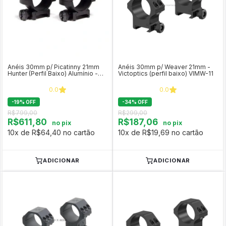
Anéis 30mm p/ Picatinny 21mm
Anéis 30mm p/ Weaver 21mm -
Hunter (Perfil Baixo) Alumínio -
Victoptics (perfil baixo) VIMW-11
Vortex
0.0
0.0
-
19
%
OFF
-
34
%
OFF
R$799,00
R$299,00
R$611,80
R$187,06
no pix
no pix
10x de R$64,40 no cartão
10x de R$19,69 no cartão
ADICIONAR
ADICIONAR