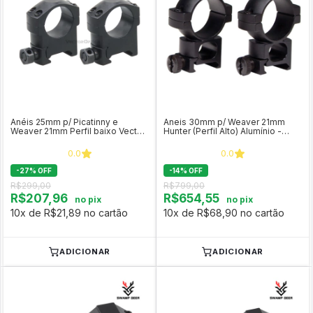
Anéis 25mm p/ Picatinny e
Aneis 30mm p/ Weaver 21mm
Weaver 21mm Perfil baixo Vector
Hunter (Perfil Alto) Alumínio -
Optics SCTM-37
Vortex
0.0
0.0
-
27
%
OFF
-
14
%
OFF
R$299,00
R$799,00
R$207,96
R$654,55
no pix
no pix
10x de R$21,89 no cartão
10x de R$68,90 no cartão
ADICIONAR
ADICIONAR