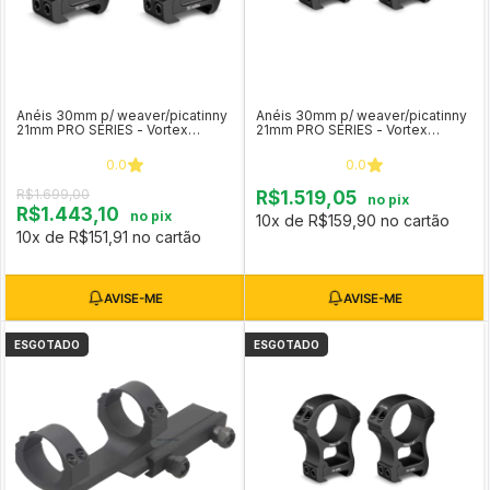
Anéis 30mm p/ weaver/picatinny
Anéis 30mm p/ weaver/picatinny
21mm PRO SERIES - Vortex
21mm PRO SERIES - Vortex
Optics (médio)
Optics (baixo)
0.0
0.0
R$1.699,00
R$1.519,05
no pix
R$1.443,10
no pix
10x de R$159,90 no cartão
10x de R$151,91 no cartão
ESGOTADO
ESGOTADO