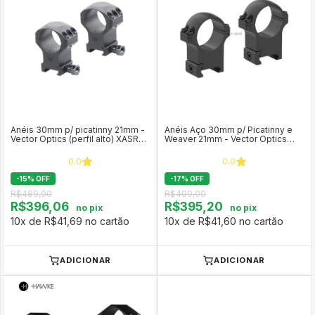
Anéis 30mm p/ picatinny 21mm -
Anéis Aço 30mm p/ Picatinny e
Vector Optics (perfil alto) XASR-
Weaver 21mm - Vector Optics
3003
(perfil médio) XASR-S12
0.0
0.0
-
15
%
OFF
-
17
%
OFF
R$489,00
R$499,00
R$396,06
R$395,20
no pix
no pix
10x de R$41,69 no cartão
10x de R$41,60 no cartão
ADICIONAR
ADICIONAR