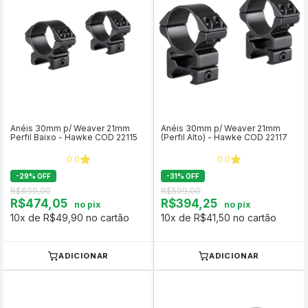
Anéis 30mm p/ Weaver 21mm
Anéis 30mm p/ Weaver 21mm
Perfil Baixo - Hawke COD 22115
(Perfil Alto) - Hawke COD 22117
0.0
0.0
-
29
%
OFF
-
31
%
OFF
R$699,00
R$599,00
R$474,05
R$394,25
no pix
no pix
10x de R$49,90 no cartão
10x de R$41,50 no cartão
ADICIONAR
ADICIONAR