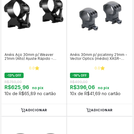
Anéis Aço 30mm p/ Weaver
Anéis 30mm p/ picatinny 21mm -
21mm (Alto) Ajuste Rápido -
Vector Optics (médio) XASR-
Hawke COD 23017
3002
0.0
0.0
-
13
%
OFF
-
16
%
OFF
R$759,00
R$499,00
R$625,96
R$396,06
no pix
no pix
10x de R$65,89 no cartão
10x de R$41,69 no cartão
ADICIONAR
ADICIONAR