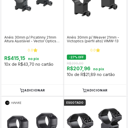
Anéis 30mm p/ Picatinny 21mm
Anéis 30mm p/ Weaver 21mm -
Altura Ajustável - Vector Optics
Victoptics (perfil alto) VIMW-13
XASR-3040
0.0
0.0
R$415,15
-
27
%
OFF
no pix
R$299,00
10x de R$43,70 no cartão
R$207,96
no pix
10x de R$21,89 no cartão
ADICIONAR
ADICIONAR
ESGOTADO