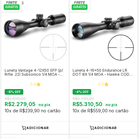
Luneta Vantage 4-12X50 SFP (p/
Luneta 4-16x50 Endurance LR
Rifle .22) Subsonico 1/4 MOA -
DOT 8X 1/4 MOA - Hawke COD
Hawke Optics COD 14251
16350
0.0
0.0
-
8
%
OFF
-
4
%
OFF
R$2.599,00
R$5.799,00
R$2.279,05
R$5.310,50
no pix
no pix
10x de R$239,90 no cartão
10x de R$559,00 no cartão
ADICIONAR
ADICIONAR