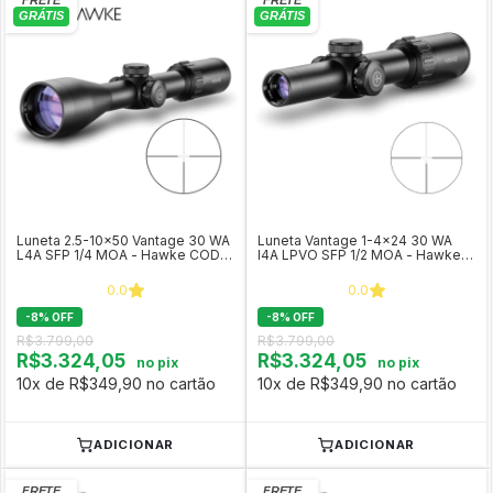
Luneta 2.5-10x50 Vantage 30 WA
Luneta Vantage 1-4x24 30 WA
L4A SFP 1/4 MOA - Hawke COD
l4A LPVO SFP 1/2 MOA - Hawke
14274
COD 14273
0.0
0.0
-
8
%
OFF
-
8
%
OFF
R$3.799,00
R$3.799,00
R$3.324,05
R$3.324,05
no pix
no pix
10x de R$349,90 no cartão
10x de R$349,90 no cartão
ADICIONAR
ADICIONAR