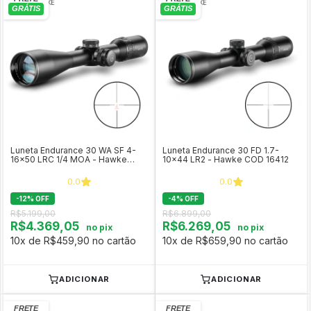
Luneta Endurance 30 WA SF 4-
Luneta Endurance 30 FD 1.7-
16x50 LRC 1/4 MOA - Hawke
10x44 LR2 - Hawke COD 16412
COD 16352
0.0
0.0
-
12
%
OFF
-
4
%
OFF
R$5.199,00
R$6.899,00
R$4.369,05
R$6.269,05
no pix
no pix
10x de R$459,90 no cartão
10x de R$659,90 no cartão
ADICIONAR
ADICIONAR