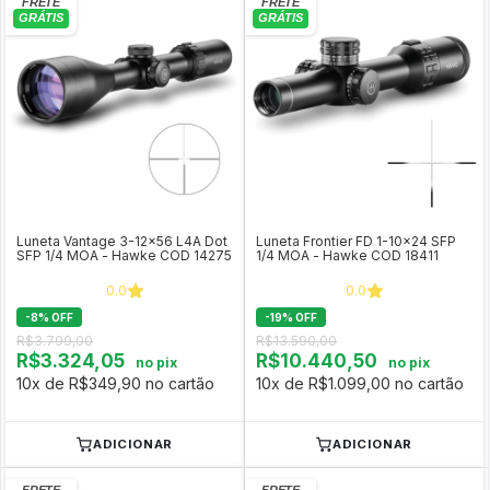
Luneta Vantage 3-12x56 L4A Dot
Luneta Frontier FD 1-10x24 SFP
SFP 1/4 MOA - Hawke COD 14275
1/4 MOA - Hawke COD 18411
0.0
0.0
-
8
%
OFF
-
19
%
OFF
R$3.799,00
R$13.590,00
R$3.324,05
R$10.440,50
no pix
no pix
10x de R$349,90 no cartão
10x de R$1.099,00 no cartão
ADICIONAR
ADICIONAR