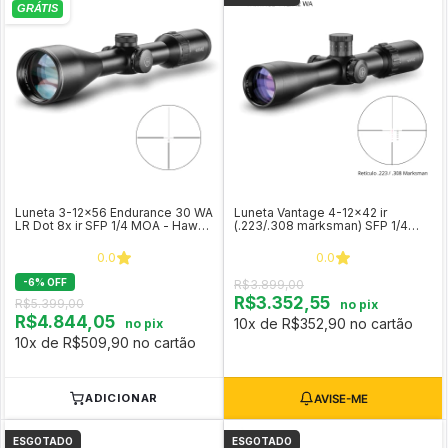
Luneta 3-12x56 Endurance 30 WA
Luneta Vantage 4-12x42 ir
LR Dot 8x ir SFP 1/4 MOA - Hawke
(.223/.308 marksman) SFP 1/4
COD 16330
MOA - Hawke COD 14278
0.0
0.0
-
6
%
OFF
R$3.899,00
R$3.352,55
R$5.399,00
no pix
R$4.844,05
10x de R$352,90 no cartão
no pix
10x de R$509,90 no cartão
ADICIONAR
ESGOTADO
ESGOTADO