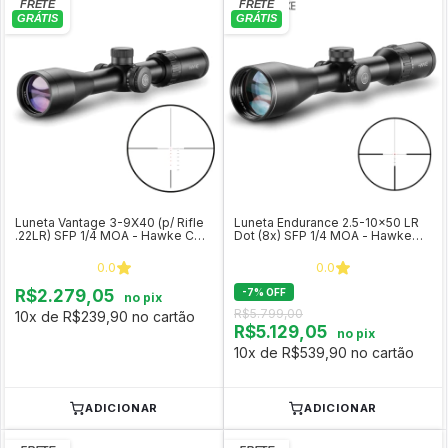
Luneta Vantage 3-9X40 (p/ Rifle
Luneta Endurance 2.5-10x50 LR
.22LR) SFP 1/4 MOA - Hawke COD
Dot (8x) SFP 1/4 MOA - Hawke
14223
COD 16320
0.0
0.0
R$2.279,05
-
7
%
OFF
no pix
R$5.799,00
10x de R$239,90 no cartão
R$5.129,05
no pix
10x de R$539,90 no cartão
ADICIONAR
ADICIONAR