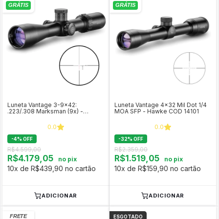
Luneta Vantage 3-9x42:
Luneta Vantage 4x32 Mil Dot 1/4
.223/.308 Marksman (9x) -
MOA SFP - Hawke COD 14101
Hawke Optics COD 14277
0.0
0.0
-
4
%
OFF
-
32
%
OFF
R$4.599,00
R$2.359,00
R$4.179,05
R$1.519,05
no pix
no pix
10x de R$439,90 no cartão
10x de R$159,90 no cartão
ADICIONAR
ADICIONAR
ESGOTADO