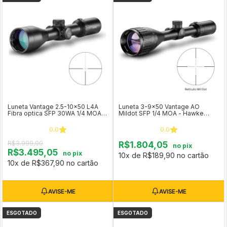
Luneta Vantage 2.5-10x50 L4A
Luneta 3-9x50 Vantage AO
Fibra optica SFP 30WA 1/4 MOA -
Mildot SFP 1/4 MOA - Hawke
Hawke COD 14530
COD 14133
0.0
0.0
R$3.999,00
R$1.804,05
no pix
R$3.495,05
no pix
10x de R$189,90 no cartão
10x de R$367,90 no cartão
ESGOTADO
ESGOTADO