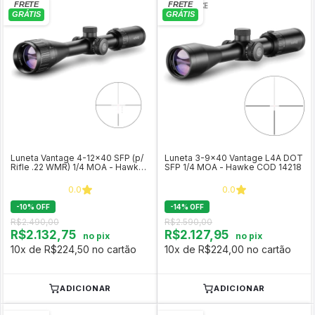
Luneta Vantage 4-12x40 SFP (p/
Luneta 3-9x40 Vantage L4A DOT
Rifle .22 WMR) 1/4 MOA - Hawke
SFP 1/4 MOA - Hawke COD 14218
Optics COD 14242
0.0
0.0
-
10
%
OFF
-
14
%
OFF
R$2.490,00
R$2.590,00
R$2.132,75
R$2.127,95
no pix
no pix
10x de R$224,50 no cartão
10x de R$224,00 no cartão
ADICIONAR
ADICIONAR