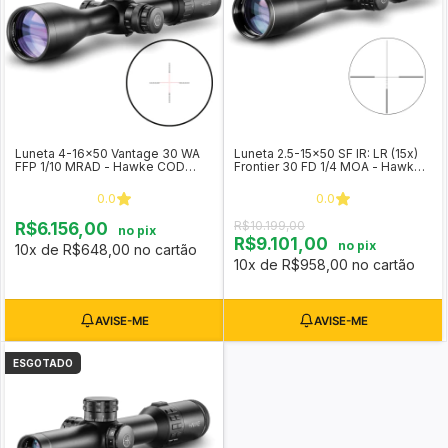
Luneta 4-16x50 Vantage 30 WA
Luneta 2.5-15x50 SF IR: LR (15x)
FFP 1/10 MRAD - Hawke COD
Frontier 30 FD 1/4 MOA - Hawke
14300
COD 18425
0.0
0.0
R$10.199,00
R$6.156,00
no pix
R$9.101,00
no pix
10x de R$648,00 no cartão
10x de R$958,00 no cartão
ESGOTADO