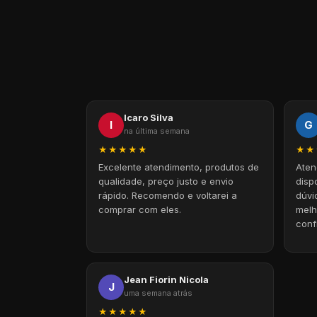
Icaro Silva
I
G
na última semana
★★★★★
★★
Excelente atendimento, produtos de
Aten
qualidade, preço justo e envio
disp
rápido. Recomendo e voltarei a
dúvi
comprar com eles.
melh
conf
foi 
Obri
Jean Fiorin Nicola
J
uma semana atrás
★★★★★