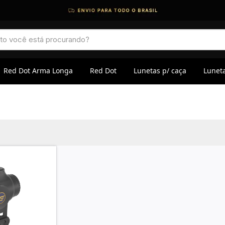
Red Dot Arma Longa
Red Dot
Lunetas p/ caça
Luneta