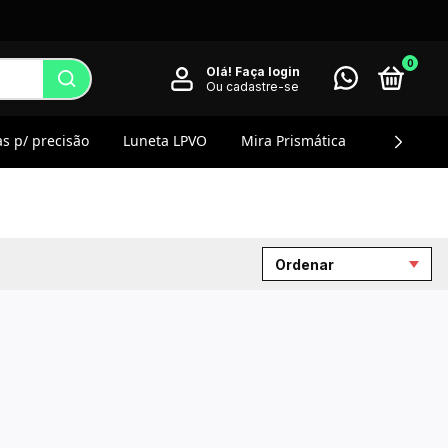
0
Olá!
Faça login
Ou cadastre-se
s p/ precisão
Luneta LPVO
Mira Prismática
Magnifier
Ordenar