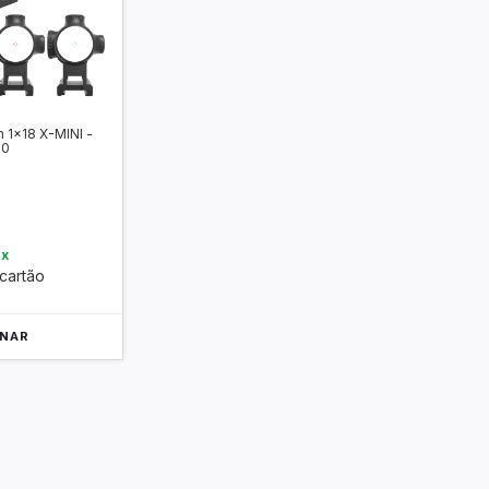
n 1x18 X-MINI -
10
ix
cartão
ONAR