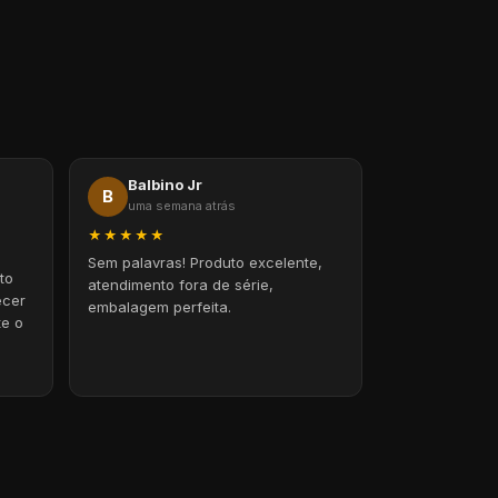
Balbino Jr
B
uma semana atrás
★★★★★
Sem palavras! Produto excelente,
to
atendimento fora de série,
ecer
embalagem perfeita.
te o
.