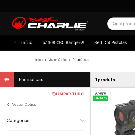
Início
p/ 308 CBC Ranger®
Red Dot Pistolas
Início
>
Vector Optics
>
Prismáticas
Prismáticas
1 produto
LIMPAR TUDO
Vector Optics
Categorias