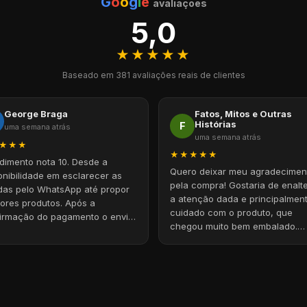
G
o
o
g
l
e
avaliações
5,0
★★★★★
Baseado em 381 avaliações reais de clientes
Fatos, Mitos e Outras
George Braga
Histórias
F
uma semana atrás
uma semana atrás
★★★
★★★★★
dimento nota 10. Desde a
Quero deixar meu agradecimen
onibilidade em esclarecer as
pela compra! Gostaria de enalt
das pelo WhatsApp até propor
a atenção dada e principalmen
ores produtos. Após a
cuidado com o produto, que
irmação do pagamento o envio
chegou muito bem embalado.
imediato. Chegou super rápido.
Parabéns pelo profissionalismo!
gado
Com certeza voltarei a comprar