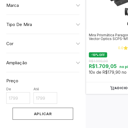
Marca
Tipo De Mira
Mira Prismática Parago
Vector Optics SCPS-M
Cor
0.0
-
10
%
OFF
R$1.990,00
Ampliação
R$1.709,05
no p
10x de R$179,90 no 
Preço
ADICI
De
Até
APLICAR