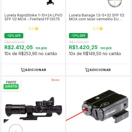
Luneta RapidStrike 1-10x24 LPVO
Luneta Barrage 1.5-5x32 SFP 1/2
SFP 1/2 MOA - Firefield FF13075
MOA com laser vermelho EU
<1mW - Firefield
0.0
0.0
-
12
%
OFF
-
17
%
OFF
R$2.899,00
R$1.799,00
R$2.412,05
R$1.420,25
no pix
no pix
10x de R$253,90 no cartão
10x de R$149,50 no cartão
ADICIONAR
ADICIONAR