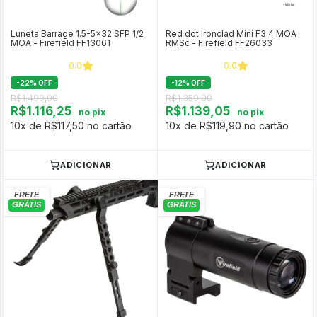
Luneta Barrage 1.5-5x32 SFP 1/2
Red dot Ironclad Mini F3 4 MOA
MOA - Firefield FF13061
RMSc - Firefield FF26033
0.0
0.0
-
22
%
OFF
-
12
%
OFF
R$1.499,00
R$1.359,00
R$1.116,25
R$1.139,05
no pix
no pix
10x de R$117,50 no cartão
10x de R$119,90 no cartão
ADICIONAR
ADICIONAR