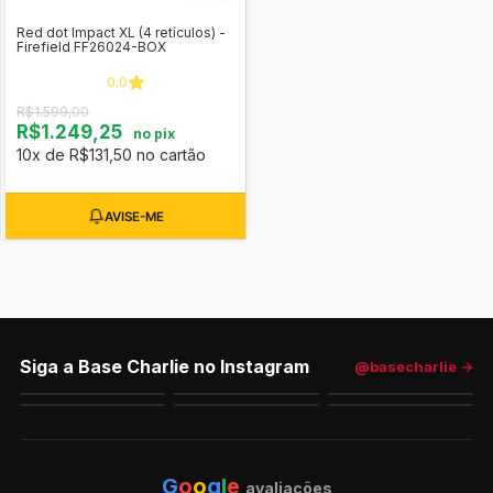
Red dot Impact XL (4 retículos) -
Firefield FF26024-BOX
0.0
R$1.599,00
R$1.249,25
no pix
10x de R$131,50 no cartão
Siga a Base Charlie no Instagram
@basecharlie →
G
o
o
g
l
e
avaliações