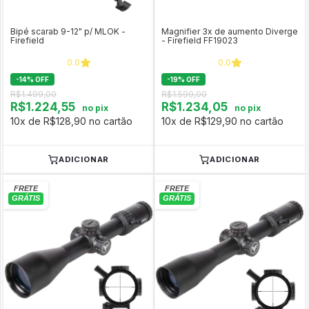
Bipé scarab 9-12" p/ MLOK -
Magnifier 3x de aumento Diverge
Firefield
- Firefield FF19023
0.0
0.0
-
14
%
OFF
-
19
%
OFF
R$1.499,00
R$1.599,00
R$1.224,55
R$1.234,05
no pix
no pix
10x de R$128,90 no cartão
10x de R$129,90 no cartão
ADICIONAR
ADICIONAR