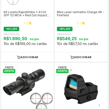
Kit Luneta RapidStrike 1-4x24
Mira Laser vermelho Charge AR -
SFP 1/2 MOA + Red Dot Impact
Firefield
Mini - Firefield
0.0
0.0
-
10
%
OFF
-
18
%
OFF
R$2.199,00
R$699,00
R$1.890,50
R$546,25
no pix
no pix
10x de R$199,00 no cartão
10x de R$57,50 no cartão
ADICIONAR
ADICIONAR