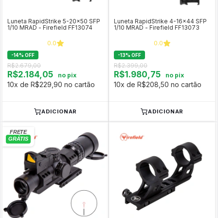
Luneta RapidStrike 5-20x50 SFP
Luneta RapidStrike 4-16x44 SFP
1/10 MRAD - Firefield FF13074
1/10 MRAD - Firefield FF13073
0.0
0.0
-
14
%
OFF
-
13
%
OFF
R$2.679,00
R$2.399,00
R$2.184,05
R$1.980,75
no pix
no pix
10x de R$229,90 no cartão
10x de R$208,50 no cartão
ADICIONAR
ADICIONAR