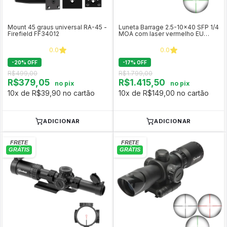
Mount 45 graus universal RA-45 -
Luneta Barrage 2.5-10x40 SFP 1/4
Firefield FF34012
MOA com laser vermelho EU
<1mW - Firefield
0.0
0.0
-
20
%
OFF
-
17
%
OFF
R$499,00
R$1.799,00
R$379,05
R$1.415,50
no pix
no pix
10x de R$39,90 no cartão
10x de R$149,00 no cartão
ADICIONAR
ADICIONAR