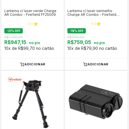
Lanterna c/ laser verde Charge
Lanterna c/ laser vermelho
AR Combo - Firefield FF25009
Charge AR Combo - Firefield
FF25008
0.0
0.0
-
21
%
OFF
-
19
%
OFF
R$1.255,00
R$990,00
R$947,15
R$759,05
no pix
no pix
10x de R$99,70 no cartão
10x de R$79,90 no cartão
ADICIONAR
ADICIONAR