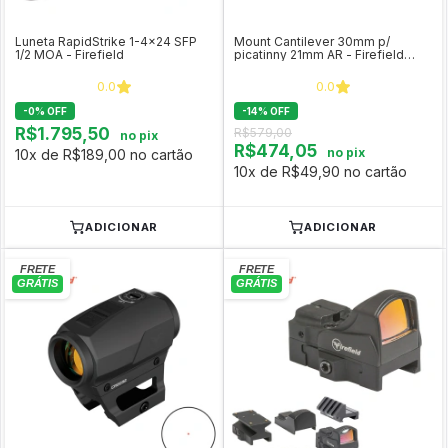
Luneta RapidStrike 1-4x24 SFP
Mount Cantilever 30mm p/
1/2 MOA - Firefield
picatinny 21mm AR - Firefield
FF34011
0.0
0.0
-
0
%
OFF
-
14
%
OFF
R$1.795,50
R$579,00
no pix
R$474,05
no pix
10x de R$189,00 no cartão
10x de R$49,90 no cartão
ADICIONAR
ADICIONAR