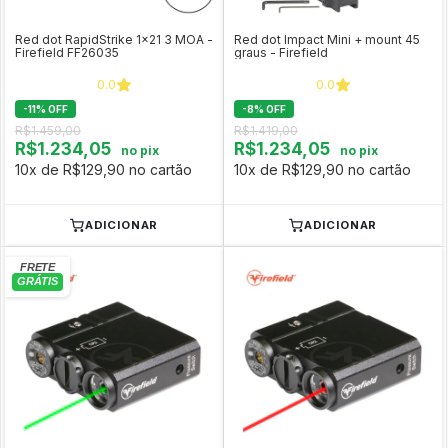
Red dot RapidStrike 1x21 3 MOA -
Red dot Impact Mini + mount 45
Firefield FF26035
graus - Firefield
0.0
0.0
-
11
%
OFF
-
8
%
OFF
R$1.459,00
R$1.419,00
R$1.234,05
R$1.234,05
no pix
no pix
10x de R$129,90 no cartão
10x de R$129,90 no cartão
ADICIONAR
ADICIONAR