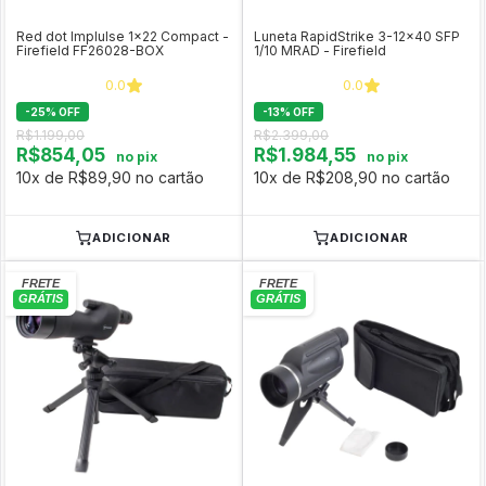
Red dot Implulse 1x22 Compact -
Luneta RapidStrike 3-12x40 SFP
Firefield FF26028-BOX
1/10 MRAD - Firefield
0.0
0.0
-
25
%
OFF
-
13
%
OFF
R$1.199,00
R$2.399,00
R$854,05
R$1.984,55
no pix
no pix
10x de R$89,90 no cartão
10x de R$208,90 no cartão
ADICIONAR
ADICIONAR