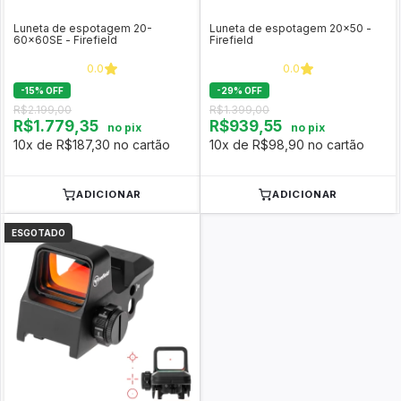
Luneta de espotagem 20-
Luneta de espotagem 20x50 -
60x60SE - Firefield
Firefield
0.0
0.0
-
15
%
OFF
-
29
%
OFF
R$2.199,00
R$1.399,00
R$1.779,35
R$939,55
no pix
no pix
10x de R$187,30 no cartão
10x de R$98,90 no cartão
ADICIONAR
ADICIONAR
ESGOTADO