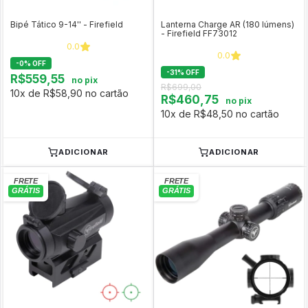
Bipé Tático 9-14'' - Firefield
Lanterna Charge AR (180 lúmens)
- Firefield FF73012
0.0
0.0
-
0
%
OFF
-
31
%
OFF
R$559,55
no pix
R$699,00
10x de R$58,90 no cartão
R$460,75
no pix
10x de R$48,50 no cartão
ADICIONAR
ADICIONAR