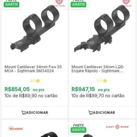
Mount Cantilever 34mm Fixo 20
Mount Cantilever 34mm LQD
MOA - Sightmark SM34024
Engate Rápido - Sightmark
SM34023
0.0
0.0
R$854,05
R$947,15
no pix
no pix
10x de R$89,90 no cartão
10x de R$99,70 no cartão
ADICIONAR
ADICIONAR