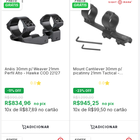
Anéis 30mm p/ Weaver 21mm
Mount Cantilever 30mm p/
Perfil Alto - Hawke COD 22127
picatinny 21mm Tactical -
SightMark SM34019
0.0
0.0
-
11
%
OFF
-
23
%
OFF
R$990,00
R$1.299,00
R$834,96
R$945,25
no pix
no pix
10x de R$87,89 no cartão
10x de R$99,50 no cartão
ADICIONAR
ADICIONAR