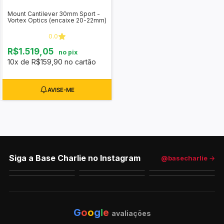
Mount Cantilever 30mm Sport -
Vortex Optics (encaixe 20-22mm)
0.0
R$1.519,05
no pix
10x de R$159,90 no cartão
Siga a Base Charlie no Instagram
@basecharlie →
G
o
o
g
l
e
avaliações