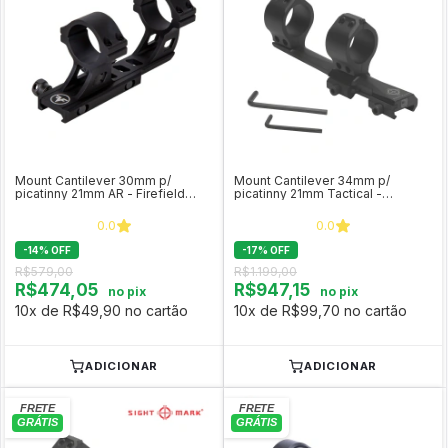
Mount Cantilever 30mm p/
Mount Cantilever 34mm p/
picatinny 21mm AR - Firefield
picatinny 21mm Tactical -
FF34011
Sightmark SM34022
0.0
0.0
-
14
%
OFF
-
17
%
OFF
R$579,00
R$1.199,00
R$474,05
R$947,15
no pix
no pix
10x de R$49,90 no cartão
10x de R$99,70 no cartão
ADICIONAR
ADICIONAR