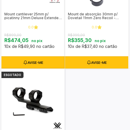
Mount cantilever 25mm p/
Mount de absorção 30mm p/
picatinny 21mm Deluxe Extended
Dovetail 11mm Zero Recoil -
- Primary Arms (PADLXSMEXT1)
Vector Optics SCOP-21
0.0
0.0
R$899,00
R$399,00
R$474,05
R$355,30
no pix
no pix
10x de R$49,90 no cartão
10x de R$37,40 no cartão
ESGOTADO