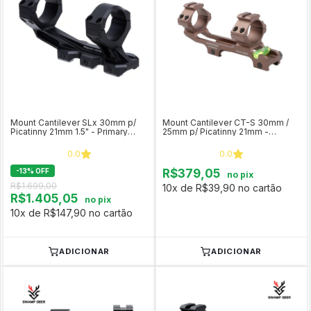
Mount Cantilever SLx 30mm p/
Mount Cantilever CT-S 30mm /
Picatinny 21mm 1.5" - Primary
25mm p/ Picatinny 21mm -
Arms
Swampdeer
0.0
0.0
-
13
%
OFF
R$379,05
no pix
R$1.699,00
10x de R$39,90 no cartão
R$1.405,05
no pix
10x de R$147,90 no cartão
ADICIONAR
ADICIONAR