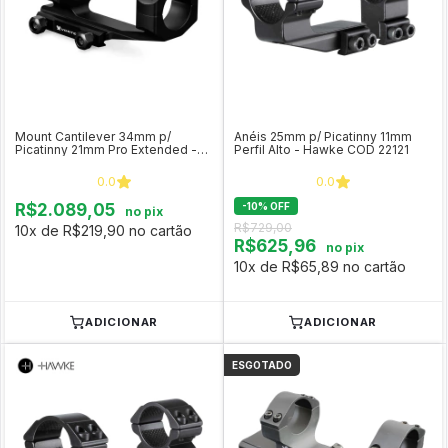
Mount Cantilever 34mm p/
Anéis 25mm p/ Picatinny 11mm
Picatinny 21mm Pro Extended -
Perfil Alto - Hawke COD 22121
Vortex
0.0
0.0
R$2.089,05
-
10
%
OFF
no pix
R$729,00
10x de R$219,90 no cartão
R$625,96
no pix
10x de R$65,89 no cartão
ADICIONAR
ADICIONAR
ESGOTADO