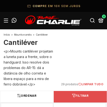
0
Início
>
Mounts e anéis
>
Cantiléver
Cantiléver
<p>Mounts cantiléver projetam
a luneta para a frente, sobre o
handguard. Isso resolve dois
problemas do AR-15: dá a
distância de olho correta e
libera espaço para a mira de
ferro dobrável.</p>
29 produtos
LIMPAR TUDO
ORDENAR
FILTRAR