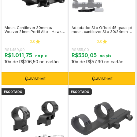
Mount Cantilever 30mm p/
Adaptador SLx Offset 45 graus p/
Weaver 21mm Perfil Alto - Hawke
mount cantilever SLx 30/34mm -
COD 24135
Primary Arms
0.0
0.0
R$1.459,00
R$655,00
R$1.011,75
R$550,05
no pix
no pix
10x de R$106,50 no cartão
10x de R$57,90 no cartão
ESGOTADO
ESGOTADO