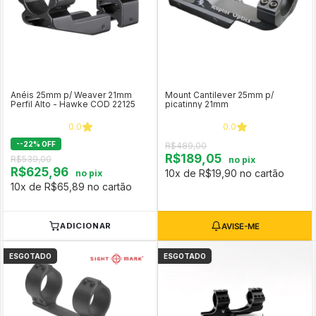
Anéis 25mm p/ Weaver 21mm
Mount Cantilever 25mm p/
Perfil Alto - Hawke COD 22125
picatinny 21mm
0.0
0.0
-
-22
%
OFF
R$489,00
R$189,05
R$539,00
no pix
R$625,96
10x de R$19,90 no cartão
no pix
10x de R$65,89 no cartão
ADICIONAR
ESGOTADO
ESGOTADO