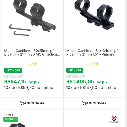
Mount Cantilever 30/25mm p/
Mount Cantilever SLx 34mm p/
picatinny 21mm 20 MOA Tactical -
Picatinny 21mm 1.5" - Primary
Sightmark SM34021
Arms
0.0
0.0
-
17
%
OFF
-
8
%
OFF
R$1.199,00
R$1.599,00
R$947,15
R$1.405,05
no pix
no pix
10x de R$99,70 no cartão
10x de R$147,90 no cartão
ADICIONAR
ADICIONAR