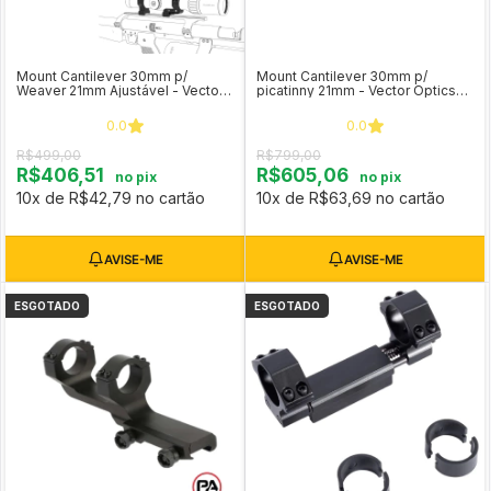
Mount Cantilever 30mm p/
Mount Cantilever 30mm p/
Weaver 21mm Ajustável - Vector
picatinny 21mm - Vector Optics
Optics XASR-3060
SCTM-24B
0.0
0.0
R$499,00
R$799,00
R$406,51
R$605,06
no pix
no pix
10x de R$42,79 no cartão
10x de R$63,69 no cartão
ESGOTADO
ESGOTADO