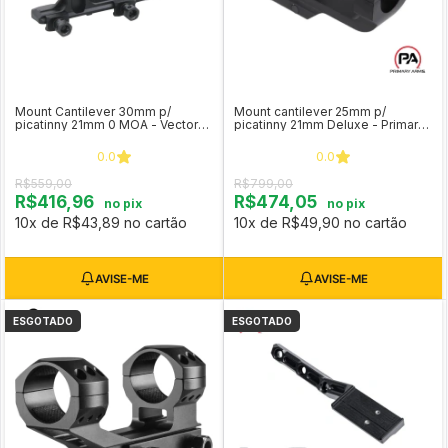
Mount Cantilever 30mm p/
Mount cantilever 25mm p/
picatinny 21mm 0 MOA - Vector
picatinny 21mm Deluxe - Primary
Optics XASR-3031
Arms (PADLXSM1)
0.0
0.0
R$559,00
R$799,00
R$416,96
R$474,05
no pix
no pix
10x de R$43,89 no cartão
10x de R$49,90 no cartão
ESGOTADO
ESGOTADO