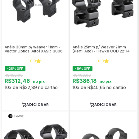
Anéis 30mm p/ weaver 11mm -
Anéis 25mm p/ Weaver 21mm
Vector Optics (Alto) XASR-3006
(Perfil Alto) - Hawke COD 22114
0.0
0.0
-
28
%
OFF
-
19
%
OFF
R$459,00
R$499,00
R$312,46
R$386,18
no pix
no pix
10x de R$32,89 no cartão
10x de R$40,65 no cartão
ADICIONAR
ADICIONAR