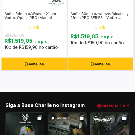
Anéis 34mm p/Weaver 21mm
Anéis 30mm p/ weaver/picatinny
Vortex Optics PRO (Médio)
21mm PRO SERIES - Vortex
Optics (baixo)
0.0
0.0
R$1.759,00
R$1.519,05
no pix
R$1.519,05
no pix
10x de R$159,90 no cartão
10x de R$159,90 no cartão
Siga a Base Charlie no Instagram
@basecharlie →