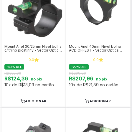
Mount Anel 30/25mm Nivel bolha
Mount Anel 40mm Nível bolha
c/ trilho picatinny - Vector Optics
ACD OFFEST - Vector Optics
SCACD-07
SCACD-12
0.0
0.0
-
63
%
OFF
-
27
%
OFF
R$355,00
R$299,00
R$124,36
R$207,96
no pix
no pix
10x de R$13,09 no cartão
10x de R$21,89 no cartão
ADICIONAR
ADICIONAR