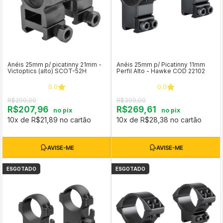
Anéis 25mm p/ picatinny 21mm -
Anéis 25mm p/ Picatinny 11mm
Victoptics (alto) SCOT-52H
Perfil Alto - Hawke COD 22102
0.0
0.0
R$299,00
R$399,00
R$207,96
R$269,61
no pix
no pix
10x de R$21,89 no cartão
10x de R$28,38 no cartão
ESGOTADO
ESGOTADO