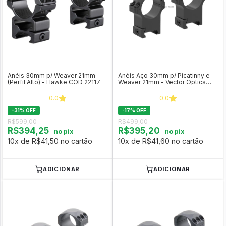
Anéis 30mm p/ Weaver 21mm
Anéis Aço 30mm p/ Picatinny e
(Perfil Alto) - Hawke COD 22117
Weaver 21mm - Vector Optics
(perfil médio) XASR-S12
0.0
0.0
-
31
%
OFF
-
17
%
OFF
R$599,00
R$499,00
R$394,25
R$395,20
no pix
no pix
10x de R$41,50 no cartão
10x de R$41,60 no cartão
ADICIONAR
ADICIONAR