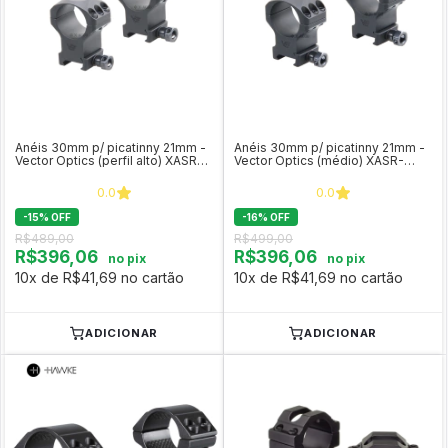
Anéis 30mm p/ picatinny 21mm -
Anéis 30mm p/ picatinny 21mm -
Vector Optics (perfil alto) XASR-
Vector Optics (médio) XASR-
3003
3002
0.0
0.0
-
15
%
OFF
-
16
%
OFF
R$489,00
R$499,00
R$396,06
R$396,06
no pix
no pix
10x de R$41,69 no cartão
10x de R$41,69 no cartão
ADICIONAR
ADICIONAR