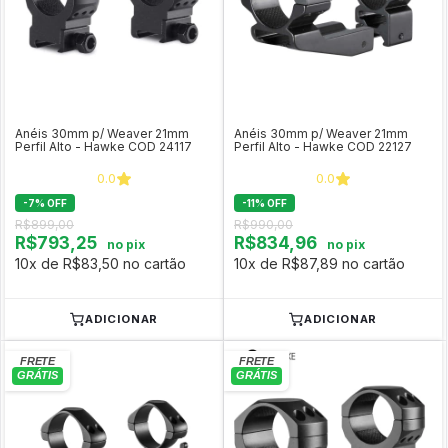
Anéis 30mm p/ Weaver 21mm
Anéis 30mm p/ Weaver 21mm
Perfil Alto - Hawke COD 24117
Perfil Alto - Hawke COD 22127
0.0
0.0
-
7
%
OFF
-
11
%
OFF
R$899,00
R$990,00
R$793,25
R$834,96
no pix
no pix
10x de R$83,50 no cartão
10x de R$87,89 no cartão
ADICIONAR
ADICIONAR