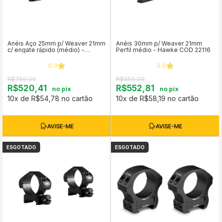
Anéis Aço 25mm p/ Weaver 21mm
Anéis 30mm p/ Weaver 21mm
c/ engate rápido (médio) -
Perfil médio - Hawke COD 22116
Hawke COD 23011
0.0
0.0
R$759,00
R$659,00
R$520,41
R$552,81
no pix
no pix
10x de R$54,78 no cartão
10x de R$58,19 no cartão
ESGOTADO
ESGOTADO