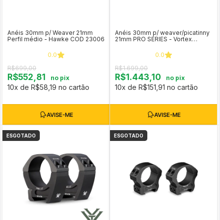
Anéis 30mm p/ Weaver 21mm
Anéis 30mm p/ weaver/picatinny
Perfil médio - Hawke COD 23006
21mm PRO SERIES - Vortex
Optics (médio)
0.0
0.0
R$699,00
R$1.699,00
R$552,81
R$1.443,10
no pix
no pix
10x de R$58,19 no cartão
10x de R$151,91 no cartão
ESGOTADO
ESGOTADO