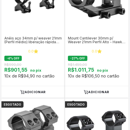
Anéis aço 34mm p/ weaver 21mm
Mount Cantilever 30mm p/
(Perfil médio) liberação rápida
Weaver 21mm Perfil Alto - Hawke
Precision- Hawke COD 23031
COD 24135
0.0
0.0
-
4
%
OFF
-
27
%
OFF
R$990,00
R$1.459,00
R$901,55
R$1.011,75
no pix
no pix
10x de R$94,90 no cartão
10x de R$106,50 no cartão
ADICIONAR
ADICIONAR
ESGOTADO
ESGOTADO