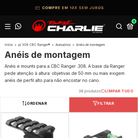
0
Início
>
p/ 308 CBC Ranger®
>
Acessórios
>
Anéis de montagem
Anéis de montagem
Anéis e mounts para a CBC Ranger .308. A base da Ranger
pede atenção à altura: objetivas de 50 mm ou mais exigem
anéis de perfil alto para não encostar no cano.
38 produtos
LIMPAR TUDO
ORDENAR
FILTRAR