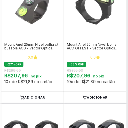
Mount Anel 25mm Nivel bolha c/
Mount Anel 25mm Nível bolha
bússola ACD - Vector Optics
ACD OFFEST - Vector Optics
SCACD-06
SCACD-04
0.0
0.0
-
27
%
OFF
-
38
%
OFF
R$299,00
R$355,00
R$207,96
R$207,96
no pix
no pix
10x de R$21,89 no cartão
10x de R$21,89 no cartão
ADICIONAR
ADICIONAR