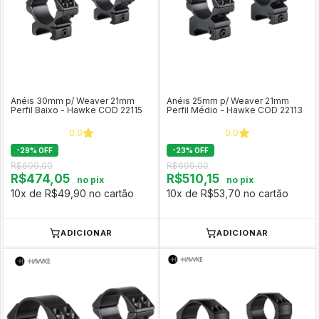
Anéis 30mm p/ Weaver 21mm
Anéis 25mm p/ Weaver 21mm
Perfil Baixo - Hawke COD 22115
Perfil Médio - Hawke COD 22113
0.0
0.0
-
29
%
OFF
-
23
%
OFF
R$699,00
R$699,00
R$474,05
R$510,15
no pix
no pix
10x de R$49,90 no cartão
10x de R$53,70 no cartão
ADICIONAR
ADICIONAR