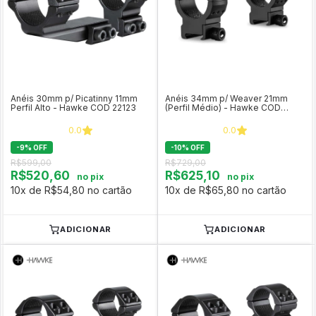
Anéis 30mm p/ Picatinny 11mm
Anéis 34mm p/ Weaver 21mm
Perfil Alto - Hawke COD 22123
(Perfil Médio) - Hawke COD
24119
0.0
0.0
-
9
%
OFF
-
10
%
OFF
R$599,00
R$729,00
R$520,60
R$625,10
no pix
no pix
10x de R$54,80 no cartão
10x de R$65,80 no cartão
ADICIONAR
ADICIONAR