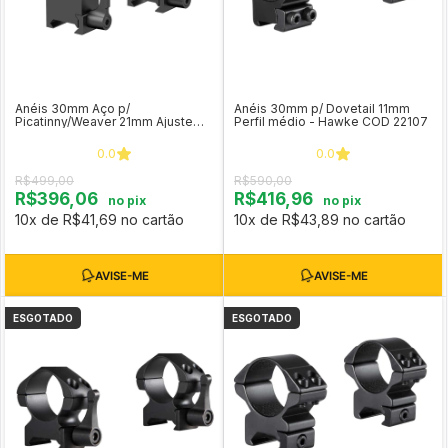
Anéis 30mm Aço p/
Anéis 30mm p/ Dovetail 11mm
Picatinny/Weaver 21mm Ajuste
Perfil médio - Hawke COD 22107
Rápido - Vector Optics (perfil
médio) XASR-SQ12
0.0
0.0
R$499,00
R$590,00
R$396,06
R$416,96
no pix
no pix
10x de R$41,69 no cartão
10x de R$43,89 no cartão
ESGOTADO
ESGOTADO