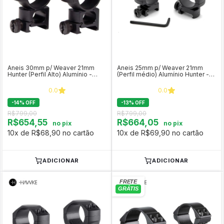
Aneis 30mm p/ Weaver 21mm
Aneis 25mm p/ Weaver 21mm
Hunter (Perfil Alto) Alumínio -
(Perfil médio) Alumínio Hunter -
Vortex
Vortex Optics RING-M
0.0
0.0
-
14
%
OFF
-
13
%
OFF
R$799,00
R$799,00
R$654,55
R$664,05
no pix
no pix
10x de R$68,90 no cartão
10x de R$69,90 no cartão
ADICIONAR
ADICIONAR