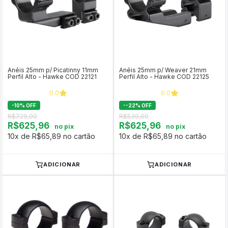
Anéis 25mm p/ Picatinny 11mm
Anéis 25mm p/ Weaver 21mm
Perfil Alto - Hawke COD 22121
Perfil Alto - Hawke COD 22125
0.0
0.0
-
10
%
OFF
-
-22
%
OFF
R$729,00
R$539,00
R$625,96
R$625,96
no pix
no pix
10x de R$65,89 no cartão
10x de R$65,89 no cartão
ADICIONAR
ADICIONAR