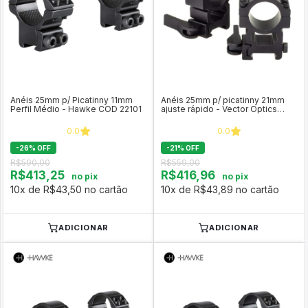
Anéis 25mm p/ Picatinny 11mm
Anéis 25mm p/ picatinny 21mm
Perfil Médio - Hawke COD 22101
ajuste rápido - Vector Optics
(perfil alto) SCQD-08
0.0
0.0
-
26
%
OFF
-
21
%
OFF
R$590,00
R$559,00
R$413,25
R$416,96
no pix
no pix
10x de R$43,50 no cartão
10x de R$43,89 no cartão
ADICIONAR
ADICIONAR