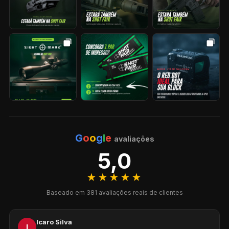
G
o
o
g
l
e
avaliações
5,0
★★★★★
Baseado em 381 avaliações reais de clientes
Icaro Silva
I