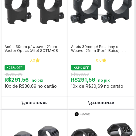
Anéis 30mm p/ weaver 21mm -
Aneis 30mm p/ Picatinny e
Vector Optics (Alto) SCTM-08
Weaver 21mm (Perfil Baixo) -
Vector Optics SCTM-27
0.0
0.0
-
23
%
OFF
-
23
%
OFF
R$399,00
R$399,00
R$291,56
R$291,56
no pix
no pix
10x de R$30,69 no cartão
10x de R$30,69 no cartão
ADICIONAR
ADICIONAR